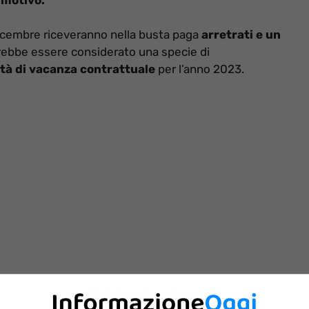
dicembre riceveranno nella busta paga
arretrati e un
trebbe essere considerato una specie di
tà di vacanza contrattuale
per l’anno 2023.