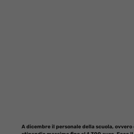
A dicembre il personale della scuola, ovver
stipendio massimo fino al 1.300 euro. Ecco il