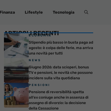
Finanza
Lifestyle
Tecnologia
ARTICOLI RECENTI
ECONOMIA
Stipendio più basso in busta paga ad
agosto: è colpa delle ferie, ma arriva
una novità per tutti
NEWS
Giugno 2026: data scioperi, bonus
TV e pensioni, le novità che possono
incidere sulla vita quotidiana
PENSIONI
Pensione di reversibilità spetta
all’ex coniuge anche in assenza di
assegno di divorzio: la decisione
della Cassazione