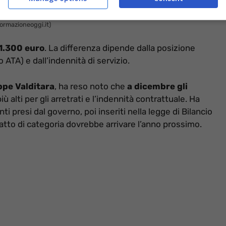
formazioneoggi.it)
 1.300 euro
. La differenza dipende dalla posizione
 ATA) e dall’indennità di servizio.
eppe Valditara
, ha reso noto che
a dicembre gli
ù alti per gli arretrati e l’indennità contrattuale. Ha
 presi dal governo, poi inseriti nella legge di Bilancio
atto di categoria dovrebbe arrivare l’anno prossimo.