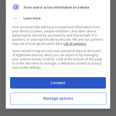
anticipata: ecco come i docenti
Store and/or access information on a device
possono ridurre i tempi di attesa per
Learn more
il congedo
Your personal data will be processed and information from
your device (cookies, unique identifiers, and other device
Le novità introdotte con la Manovra
data) may be stored by, accessed by and shared with 319
partners, or used specifically by this site. We and our partners
may use precise geolocation data.
List of partners.
finanziaria rivoluzioneranno anche il
Some vendors may process your personal data on the basis
personale del settore scuola.
of legitimate interest, which you can object to by managing
your options below. Look for a link at the bottom of this page
or in the site menu to manage or withdraw consent in privacy
and cookie settings.
Consent
Manage options