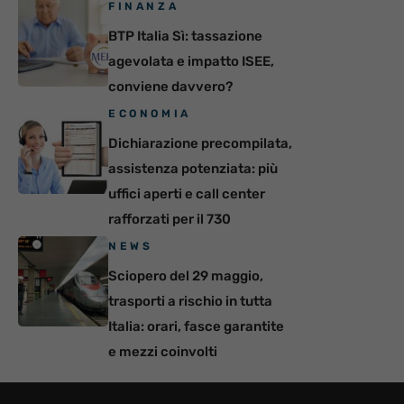
FINANZA
BTP Italia Sì: tassazione
agevolata e impatto ISEE,
conviene davvero?
ECONOMIA
Dichiarazione precompilata,
assistenza potenziata: più
uffici aperti e call center
rafforzati per il 730
NEWS
Sciopero del 29 maggio,
trasporti a rischio in tutta
Italia: orari, fasce garantite
e mezzi coinvolti