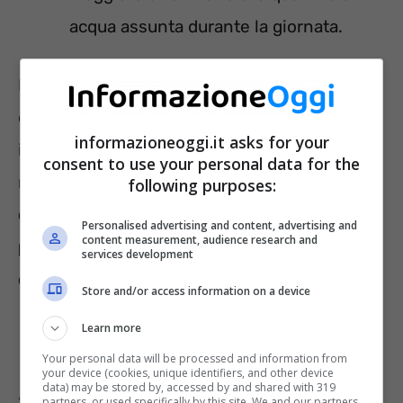
acqua assunta durante la giornata.
Il secondo motivo potrebbe essere legato alla
dieta/regime alimentare. Spesso le persone
informazioneoggi.it asks for your
iniziano una dieta per dimagrire, o adottano
consent to use your personal data for the
regimi non consoni alle loro necessità.
Il
following purposes:
disequilibrio nutrizionale può far sentire le
Personalised advertising and content, advertising and
content measurement, audience research and
persone stanche, demotivate, ansiose e
services development
deboli
.
Store and/or access information on a device
La soluzione è chiedere il parere di un
Learn more
nutrizionista.
Your personal data will be processed and information from
your device (cookies, unique identifiers, and other device
data) may be stored by, accessed by and shared with 319
Stress e ansia non fanno certo bene
partners, or used specifically by this site. We and our partners