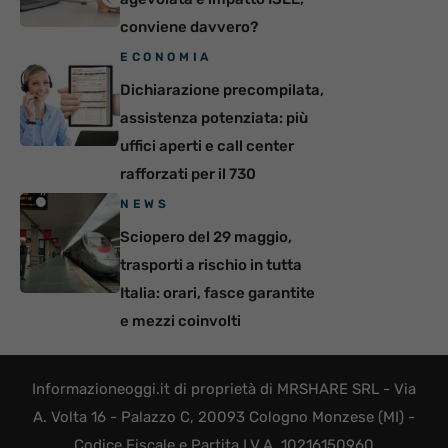
conviene davvero?
ECONOMIA
Dichiarazione precompilata,
assistenza potenziata: più
uffici aperti e call center
rafforzati per il 730
NEWS
Sciopero del 29 maggio,
trasporti a rischio in tutta
Italia: orari, fasce garantite
e mezzi coinvolti
Informazioneoggi.it di proprietà di MRSHARE SRL - Via
A. Volta 16 - Palazzo C, 20093 Cologno Monzese (MI) -
Codice Fiscale e Partita I.V.A. 10216150960