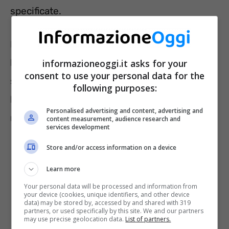
specificate.
L’interessato, quindi, dovrà indicare soltanto
lo stato civile (e gli estremi dell’eventuale
informazioneoggi.it asks for your
consent to use your personal data for the
sentenza di separazione o divorzio) e
following purposes:
l’eventuale cittadinanza extracomunitaria e il
Personalised advertising and content, advertising and
relativo titolo di soggiorno.
content measurement, audience research and
services development
Store and/or access information on a device
Learn more
Your personal data will be processed and information from
your device (cookies, unique identifiers, and other device
data) may be stored by, accessed by and shared with 319
partners, or used specifically by this site. We and our partners
may use precise geolocation data.
List of partners.