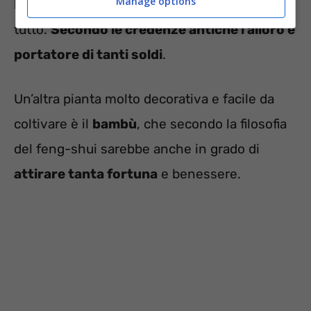
Manage options
le carni arrosto e altri gustosi piatti, ma non è
tutto.
Secondo le credenze antiche l’alloro è
portatore di tanti soldi
.
Un’altra pianta molto decorativa e facile da
coltivare è il
bambù
, che secondo la filosofia
del feng-shui sarebbe anche in grado di
attirare tanta fortuna
e benessere.