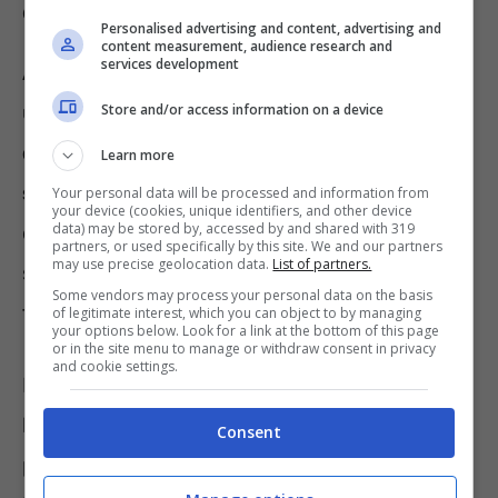
ed ecco quali benefici otterrai
Personalised advertising and content, advertising and
content measurement, audience research and
services development
Avere del verde in casa è sicuramente
Store and/or access information on a device
un’ottima idea, e per tante ragioni.
Le piante
donano un senso di relax e armonia, e poi
Learn more
sono altamente decorative.
Secondo
Your personal data will be processed and information from
your device (cookies, unique identifiers, and other device
data) may be stored by, accessed by and shared with 319
diverse culture, inoltre, alcune di esse
partners, or used specifically by this site. We and our partners
may use precise geolocation data.
List of partners.
sarebbero portatrici di soldi, benessere psico
Some vendors may process your personal data on the basis
fisico e fortuna.
of legitimate interest, which you can object to by managing
your options below. Look for a link at the bottom of this page
or in the site menu to manage or withdraw consent in privacy
and cookie settings.
La prima pianta che dovremmo avere sul
balcone o nel giardino è l’
alloro
. Ovviamente
Consent
potremo utilizzare le sue foglie per insaporire