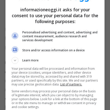
informazioneoggi.it asks for your
consent to use your personal data for the
following purposes:
Per utilizzare l’alloro per profumare la cucina
Personalised advertising and content, advertising and
content measurement, audience research and
basterà utilizzare qualche foglia essiccata e
services development
preparare un infuso.
Store and/or access information on a device
Learn more
Una possibile alternativa è rappresentata
Your personal data will be processed and information from
dal rosmarino
. Il profumo di questa pianta è
your device (cookies, unique identifiers, and other device
data) may be stored by, accessed by and shared with 319
molto forte, ma altrettanto gradevole e
partners, or used specifically by this site. We and our partners
may use precise geolocation data.
List of partners.
riuscirà a dare un tocco unico alla propria
Some vendors may process your personal data on the basis
of legitimate interest, which you can object to by managing
cucina. Per utilizzare questo ingrediente
your options below. Look for a link at the bottom of this page
or in the site menu to manage or withdraw consent in privacy
bisognerà solamente preparare un gustoso
and cookie settings.