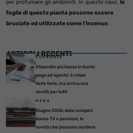
per profumare gli ambienti. In questo caso,
le
foglie di questa pianta possono essere
bruciate ed utilizzate come l’incenso
.
ARTICOLI RECENTI
ECONOMIA
Stipendio più basso in busta
paga ad agosto: è colpa
delle ferie, ma arriva una
novità per tutti
NEWS
Giugno 2026: data scioperi,
bonus TV e pensioni, le
novità che possono incidere