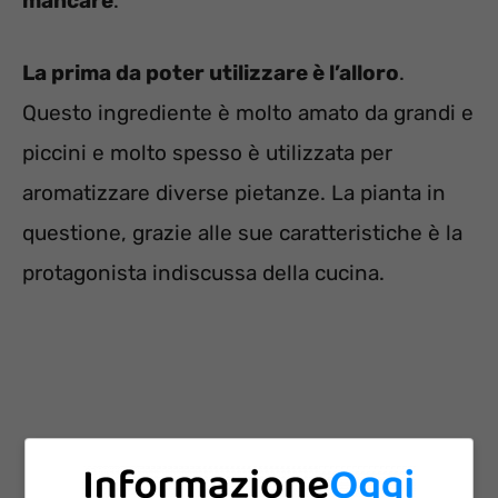
mancare
.
La prima da poter utilizzare è l’alloro
.
Questo ingrediente è molto amato da grandi e
piccini e molto spesso è utilizzata per
aromatizzare diverse pietanze. La pianta in
questione, grazie alle sue caratteristiche è la
protagonista indiscussa della cucina.