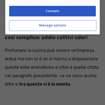
infuso con 1 solo rametto, poi basterà far
Consent
evaporare così da profumare l’intera stanza.
Manage options
Profumare la cucina non è mai stato
così semplice: addio cattivi odori
Profumare la cucina può essere un’impresa
ardua ma non lo è se si hanno a disposizione
queste erbe aromatiche e oltre a quelle citate
nel paragrafo precedente, ve ne sono anche
altre e
tra queste vi è la menta
.