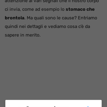
attenzione ai vari segnali che il nostro corpo
ci invia, come ad esempio lo
stomaco che
brontola
. Ma quali sono le cause? Entriamo
quindi nei dettagli e vediamo cosa c’è da
sapere in merito.