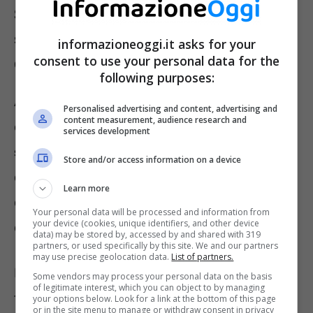
Stomaco che brontola, non dipende
solo dalla fame: tutto quello che c’è
informazioneoggi.it asks for your
consent to use your personal data for the
da sapere
following purposes:
A tutti quanti può capitare prima o poi di
Personalised advertising and content, advertising and
content measurement, audience research and
dover fare i conti con dei rumori dello
services development
stomaco
, quasi come se brontolasse. Luogo
Store and/or access information on a device
comune vuole che questo dipenda dal fatto
Learn more
che si abbia
fame
. Nella realtà dei fatti, però,
Your personal data will be processed and information from
your device (cookies, unique identifiers, and other device
questo non è sempre il vero motivo.
data) may be stored by, accessed by and shared with 319
partners, or used specifically by this site. We and our partners
may use precise geolocation data.
List of partners.
Il suono che sentiamo, infatti, può essere il
Some vendors may process your personal data on the basis
of legitimate interest, which you can object to by managing
frutto di una reazione addominale che può
your options below. Look for a link at the bottom of this page
or in the site menu to manage or withdraw consent in privacy