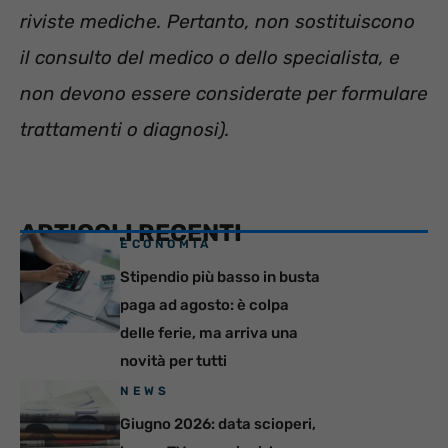
riviste mediche. Pertanto, non sostituiscono
il consulto del medico o dello specialista, e
non devono essere considerate per formulare
trattamenti o diagnosi).
ARTICOLI RECENTI
ECONOMIA
Stipendio più basso in busta
paga ad agosto: è colpa
delle ferie, ma arriva una
novità per tutti
NEWS
Giugno 2026: data scioperi,