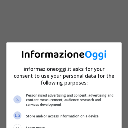
Allergia all’ambrosia
informazioneoggi.it asks for your
consent to use your personal data for the
following purposes:
Per chi soffre di questa allergia, settembre è il
mese in cui il
polline evidenzia la sua
Personalised advertising and content, advertising and
content measurement, audience research and
maggior concentrazione
. Durante il periodo
services development
di fioritura e proliferazione di questa pianta è
Store and/or access information on a device
utile prevenire le fasi acute
con alcuni
Learn more