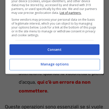
your device (cookies, unique identifiers, and other device
Un’eccessiva dose forma dei residui
data) may be stored by, accessed by and shared with 319
partners, or used specifically by this site. We and our partners
molto ostici da eliminare;
may use precise geolocation data.
List of partners.
Some vendors may process your personal data on the basis
Dopo ogni lavaggio bisogna
lasciare la
of legitimate interest, which you can object to by managing
your options below. Look for a link at the bottom of this page
porta e la vaschetta del detersivo
or in the site menu to manage or withdraw consent in privacy
and cookie settings.
aperte
. In questo modo si darà la
possibilità all’aria di circolare
Consent
liberamente andando a prevenire la
formazione di muffe. Da prestare
Manage options
attenzione quando la vaschetta è piena
d’acqua,
qui c’è un errore da non
commettere
.
Queste operazioni sono essenziali se si vuole