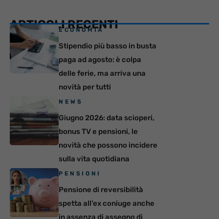
ARTICOLI RECENTI
ECONOMIA
Stipendio più basso in busta
paga ad agosto: è colpa
delle ferie, ma arriva una
novità per tutti
NEWS
Giugno 2026: data scioperi,
bonus TV e pensioni, le
novità che possono incidere
sulla vita quotidiana
PENSIONI
Pensione di reversibilità
spetta all’ex coniuge anche
in assenza di assegno di