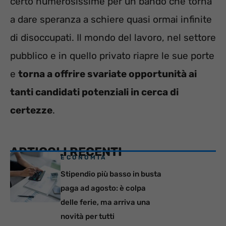
certo numerosissime per un bando che torna
a dare speranza a schiere quasi ormai infinite
di disoccupati. Il mondo del lavoro, nel settore
pubblico e in quello privato riapre le sue porte
e
torna a offrire svariate opportunità ai
tanti candidati potenziali in cerca di
certezze
.
ARTICOLI RECENTI
ECONOMIA
Stipendio più basso in busta
paga ad agosto: è colpa
delle ferie, ma arriva una
novità per tutti