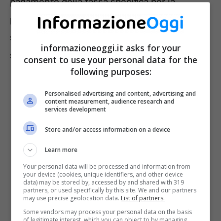
pagamento della tassa specifica per la
partecipazione al concorso di 10 euro. Di
seguito i requisiti richiesti per l’accesso alla
informazioneoggi.it asks for your
selezione:
consent to use your personal data for the
following purposes:
Personalised advertising and content, advertising and
content measurement, audience research and
services development
Store and/or access information on a device
Learn more
Your personal data will be processed and information from
your device (cookies, unique identifiers, and other device
data) may be stored by, accessed by and shared with 319
partners, or used specifically by this site. We and our partners
may use precise geolocation data.
List of partners.
Some vendors may process your personal data on the basis
cittadinanza italiana o cittadinanza di
of legitimate interest, which you can object to by managing