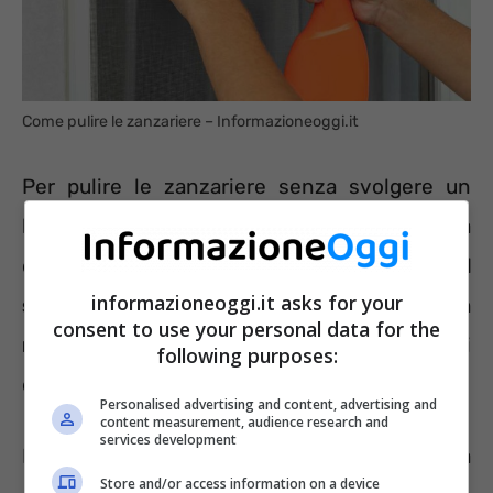
Come pulire le zanzariere – Informazioneoggi.it
Per pulire le zanzariere senza svolgere un
lavoro troppo pesante basterà avere a portata
di mano
un pennello a setole morbide, del
informazioneoggi.it asks for your
sapone biodegradabile, un panno in
consent to use your personal data for the
microfibra e un panno
. Con il pennello si
following purposes:
dovrà iniziare a spolverare la zanzariera.
Personalised advertising and content, advertising and
content measurement, audience research and
services development
Poi bisognerà riempire la bacinella di acqua
Store and/or access information on a device