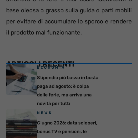
base oleosa o grasso sulla guida o parti mobili
per evitare di accumulare lo sporco e rendere
il prodotto mal funzionante.
ARTICOLI RECENTI
ECONOMIA
Stipendio più basso in busta
paga ad agosto: è colpa
delle ferie, ma arriva una
novità per tutti
NEWS
Giugno 2026: data scioperi,
bonus TV e pensioni, le