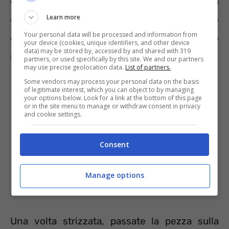
calda e aggiungere poco sapone, senza
Learn more
eccedere nella quantità. Dopo aver mescolato
Your personal data will be processed and information from
con cura si dovrà immergere il panno
your device (cookies, unique identifiers, and other device
data) may be stored by, accessed by and shared with 319
nell’acqua.
partners, or used specifically by this site. We and our partners
may use precise geolocation data.
List of partners.
Some vendors may process your personal data on the basis
of legitimate interest, which you can object to by managing
your options below. Look for a link at the bottom of this page
or in the site menu to manage or withdraw consent in privacy
and cookie settings.
Consent
Manage options
Una volta strizzata, passate la pezza sulla