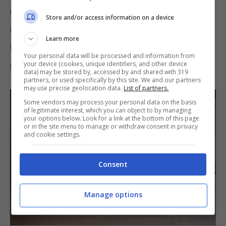
è passato inosservato un messaggio di
Apple
Store and/or access information on a device
nei confronti delle persone che hanno
Learn more
l’abitudine di prendere sonno con in mano il
Your personal data will be processed and information from
your device (cookies, unique identifiers, and other device
proprio smartphone.
data) may be stored by, accessed by and shared with 319
partners, or used specifically by this site. We and our partners
may use precise geolocation data.
List of partners.
Some vendors may process your personal data on the basis
of legitimate interest, which you can object to by managing
your options below. Look for a link at the bottom of this page
or in the site menu to manage or withdraw consent in privacy
and cookie settings.
Consent
Manage options