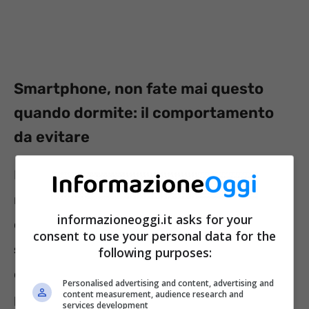
Smartphone, non fate mai questo
quando dormite: il comportamento
da evitare
Diversi studi hanno reso noti i potenziali
rischi a cui è bene prestare attenzione nel
informazioneoggi.it asks for your
caso in cui si decida di dormire con il proprio
consent to use your personal data for the
smartphone
vicino. In particolare si rischia di
following purposes:
dover fare i conti con impatti negativi sul
Personalised advertising and content, advertising and
content measurement, audience research and
proprio benessere. Proprio in tale ambito non
services development