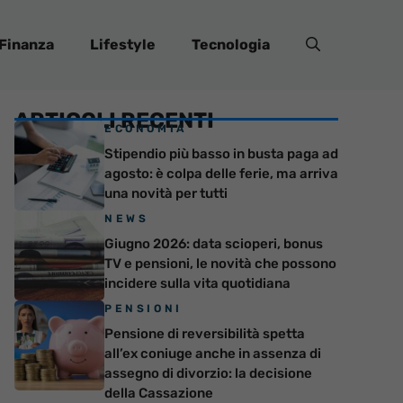
Finanza
Lifestyle
Tecnologia
ARTICOLI RECENTI
ECONOMIA
Stipendio più basso in busta paga ad
agosto: è colpa delle ferie, ma arriva
una novità per tutti
NEWS
Giugno 2026: data scioperi, bonus
TV e pensioni, le novità che possono
incidere sulla vita quotidiana
PENSIONI
Pensione di reversibilità spetta
all’ex coniuge anche in assenza di
assegno di divorzio: la decisione
della Cassazione