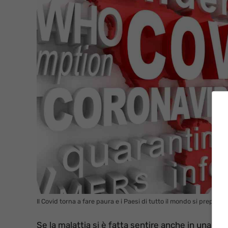
Il Covid torna a fare paura e i Paesi di tutto il mondo si prepar
Se la malattia si è fatta sentire anche in una sta