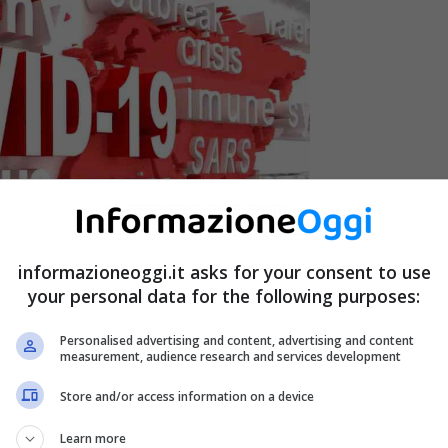
informazioneoggi.it asks for your consent to use
your personal data for the following purposes:
Personalised advertising and content, advertising and content
measurement, audience research and services development
ano ad una nuova battaglia – InformazioneOggi.it
Store and/or access information on a device
Learn more
gione calda,
il timore è che ad autunno