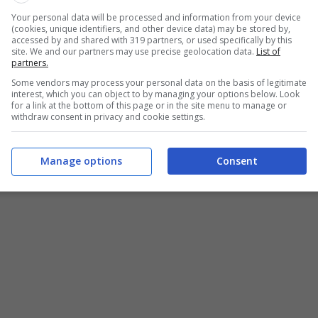
are con l’influenza stagionale
. I numeri che stanno
Your personal data will be processed and information from your device
(cookies, unique identifiers, and other device data) may be stored by,
 dell’Europa in generale non sono rassicuranti.
accessed by and shared with 319 partners, or used specifically by this
site. We and our partners may use precise geolocation data.
List of
partners.
il CDC forse non arriveremo ai livelli iniziali della
Some vendors may process your personal data on the basis of legitimate
ardia
. Si prospettano picchi soprattutto nella
interest, which you can object to by managing your options below. Look
for a link at the bottom of this page or in the site menu to manage or
withdraw consent in privacy and cookie settings.
Manage options
Consent