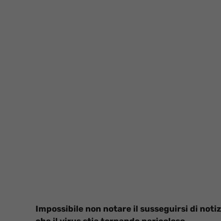
Impossibile non notare il susseguirsi di noti
che il virus stia tornando pericoloso.