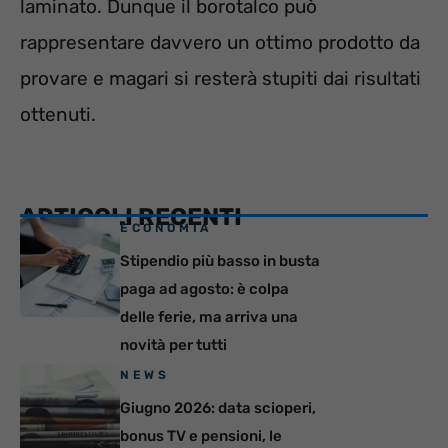
laminato. Dunque il borotalco può
rappresentare davvero un ottimo prodotto da
provare e magari si resterà stupiti dai risultati
ottenuti.
ARTICOLI RECENTI
ECONOMIA
Stipendio più basso in busta
paga ad agosto: è colpa
delle ferie, ma arriva una
novità per tutti
NEWS
Giugno 2026: data scioperi,
bonus TV e pensioni, le