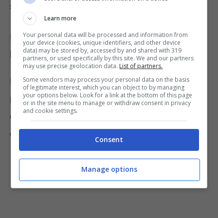
spugnetta, acqua, sapone e guanti.
Learn more
Borotalco: ecco come utilizzarlo per
Your personal data will be processed and information from
your device (cookies, unique identifiers, and other device
data) may be stored by, accessed by and shared with 319
la pulizia del pavimento
partners, or used specifically by this site. We and our partners
may use precise geolocation data.
List of partners.
Dunque, vi è la possibilità di utilizzare il talco
Some vendors may process your personal data on the basis
of legitimate interest, which you can object to by managing
your options below. Look for a link at the bottom of this page
per pulire la propria casa, o meglio le superfici
or in the site menu to manage or withdraw consent in privacy
and cookie settings.
come il pavimento: ecco come fare per
ottenere un ottimo risultato.
Consent
Manage options