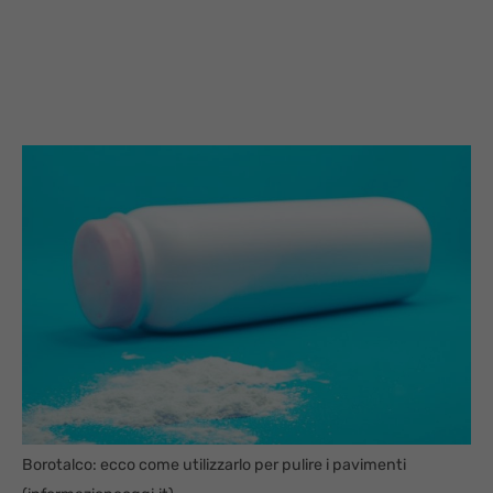
Borotalco: ecco come utilizzarlo per pulire i pavimenti