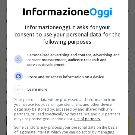
Legge 104, ecco le agevolazioni da
richiedere con comma 1 e comma 3
informazioneoggi.it asks for your
consent to use your personal data for the
L’handicap riconosciuto con la Legge 104
following purposes:
comma 1 riguarda sia la patologia invalidante
Personalised advertising and content, advertising and
ma anche le difficoltà sul lavoro e nelle
content measurement, audience research and
services development
relazioni sociali connesse alla malattia stessa.
Store and/or access information on a device
Non avendo il riconoscimento dello stato di
Learn more
gravità il beneficio richiedibile sul lavoro è
Your personal data will be processed and information from
uno solo, il
rifiuto del lavoro notturno
.
your device (cookies, unique identifiers, and other device
data) may be stored by, accessed by and shared with 319
partners, or used specifically by this site. We and our partners
may use precise geolocation data.
List of partners.
Some vendors may process your personal data on the basis
of legitimate interest, which you can object to by managing