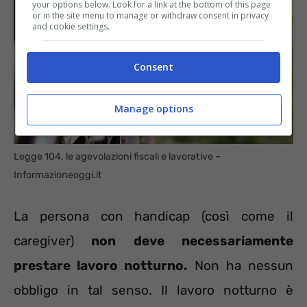
your options below. Look for a link at the bottom of this page
or in the site menu to manage or withdraw consent in privacy
and cookie settings.
Consent
Manage options
Legge 104, le agevolazioni fiscali e lavorative –
Informazioneoggi.it
La persona con handicap (così come il
caregiver)
non deve necessariamente
prestare lavoro notturno.
Non ha nessun
obbligo in tal senso. Il lavoro notturno è