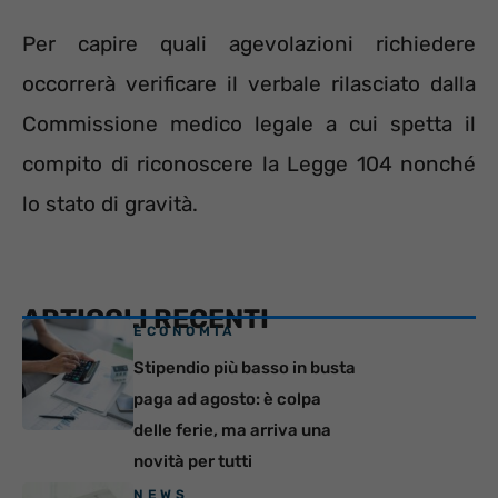
Per capire quali agevolazioni richiedere
occorrerà verificare il verbale rilasciato dalla
Commissione medico legale a cui spetta il
compito di riconoscere la Legge 104 nonché
lo stato di gravità.
ARTICOLI RECENTI
ECONOMIA
Stipendio più basso in busta
paga ad agosto: è colpa
delle ferie, ma arriva una
novità per tutti
NEWS