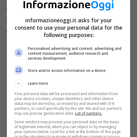
essere previdenti ed usare delle precauzioni
per
proteggere il proprio telefono
informazioneoggi.it asks for your
consent to use your personal data for the
dall’acqua del mare e non soltanto.
following purposes:
Personalised advertising and content, advertising and
content measurement, audience research and
services development
Store and/or access information on a device
Learn more
Your personal data will be processed and information from
your device (cookies, unique identifiers, and other device
data) may be stored by, accessed by and shared with 319
partners, or used specifically by this site. We and our partners
may use precise geolocation data.
List of partners.
Some vendors may process your personal data on the basis
of legitimate interest, which you can object to by managing
Telefono, come proteggerlo
your options below. Look for a link at the bottom of this page
or in the site menu to manage or withdraw consent in privacy