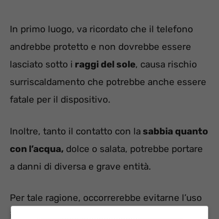
In primo luogo, va ricordato che il telefono
andrebbe protetto e non dovrebbe essere
lasciato sotto i
raggi del sole
, causa rischio
surriscaldamento che potrebbe anche essere
fatale per il dispositivo.
Inoltre, tanto il contatto con la
sabbia quanto
con l’acqua,
dolce o salata, potrebbe portare
a danni di diversa e grave entità.
Per tale ragione, occorrerebbe evitarne l’uso
in questi contesti. Oppure, quantomeno,