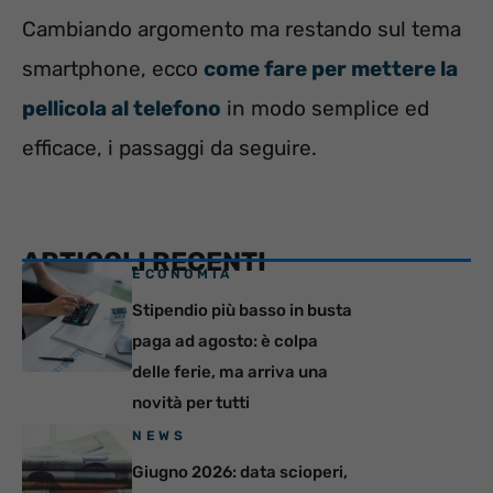
Cambiando argomento ma restando sul tema
smartphone, ecco
come fare per mettere la
pellicola al telefono
in modo semplice ed
efficace, i passaggi da seguire.
ARTICOLI RECENTI
ECONOMIA
Stipendio più basso in busta
paga ad agosto: è colpa
delle ferie, ma arriva una
novità per tutti
NEWS
Giugno 2026: data scioperi,