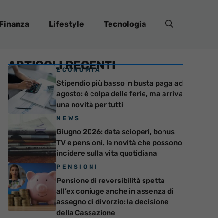
Finanza
Lifestyle
Tecnologia
ARTICOLI RECENTI
ECONOMIA
Stipendio più basso in busta paga ad
agosto: è colpa delle ferie, ma arriva
una novità per tutti
NEWS
Giugno 2026: data scioperi, bonus
TV e pensioni, le novità che possono
incidere sulla vita quotidiana
PENSIONI
Pensione di reversibilità spetta
all’ex coniuge anche in assenza di
assegno di divorzio: la decisione
della Cassazione