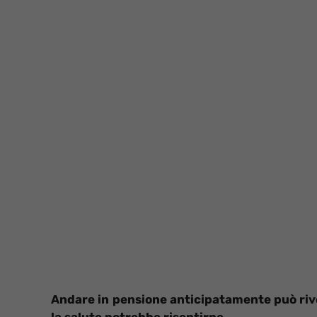
Andare in pensione anticipatamente può rive
la salute potrebbe risentirne.