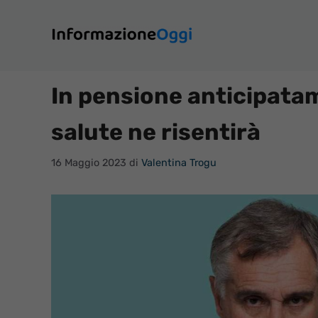
Vai
al
contenuto
In pensione anticipatam
salute ne risentirà
16 Maggio 2023
di
Valentina Trogu