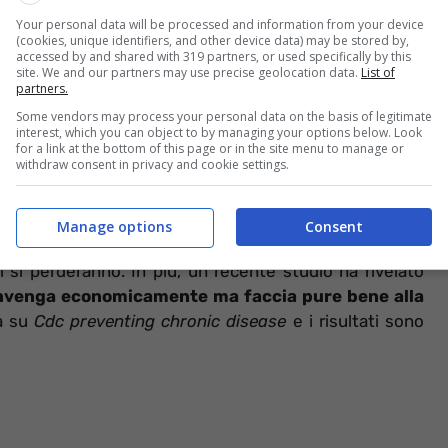
Your personal data will be processed and information from your device
(cookies, unique identifiers, and other device data) may be stored by,
accessed by and shared with 319 partners, or used specifically by this
nto per godere del meritato riposo. Dopo anni e anni
site. We and our partners may use precise geolocation data.
List of
partners.
 in pensione non si avranno orari da rispettare, datori di
Some vendors may process your personal data on the basis of legitimate
ire. Nell’immaginario collettivo
il pensionato può
interest, which you can object to by managing your options below. Look
amiglia senza preoccupazioni
. Probabilmente questo
for a link at the bottom of this page or in the site menu to manage or
withdraw consent in privacy and cookie settings.
r parte dei pensionati fatica a vivere dignitosamente
egno che avrà un importo ancora più basso uscendo
Manage options
Consent
di si perderanno. In più, un recente studio ha rivelato
nvenga economicamente ma faccia pure bene alla
a su
Cdc preventing chronic disease
e i risultati sono