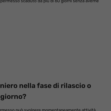
n permesso scaduto da più di 60 giorni senza averne
aniero nella fase di rilascio o
ggiorno?
el permesso può svolgere momentaneamente attività