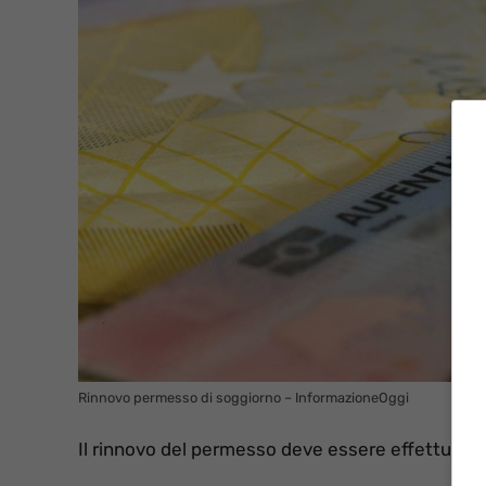
Rinnovo permesso di soggiorno – InformazioneOggi
Il rinnovo del permesso deve essere effettuato pr