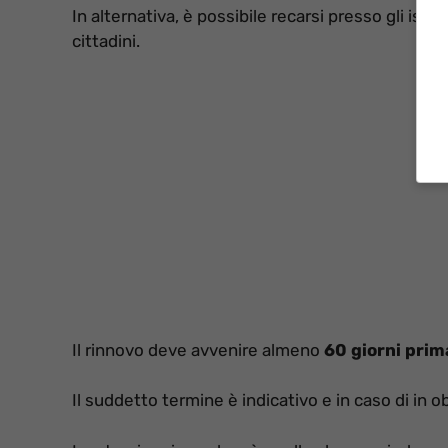
In alternativa, è possibile recarsi presso gli ist
cittadini.
Il rinnovo deve avvenire almeno
60 giorni prim
Il suddetto termine è indicativo e in caso di in