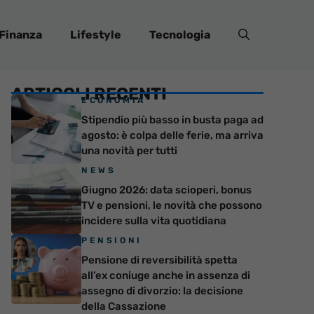
Finanza
Lifestyle
Tecnologia
ARTICOLI RECENTI
ECONOMIA
Stipendio più basso in busta paga ad
agosto: è colpa delle ferie, ma arriva
una novità per tutti
NEWS
Giugno 2026: data scioperi, bonus
TV e pensioni, le novità che possono
incidere sulla vita quotidiana
PENSIONI
Pensione di reversibilità spetta
all’ex coniuge anche in assenza di
assegno di divorzio: la decisione
della Cassazione