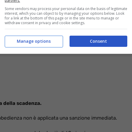
partners.
ituti di patronato che prestano assistenza gratuita ai
Some vendors may process your personal data on the basis of legitimate
interest, which you can object to by managing your options below. Look
for a link at the bottom of this page or in the site menu to manage or
withdraw consent in privacy and cookie settings.
Manage options
Consent
a della scadenza.
 obbedienza non è applicata una sanzione immediata.