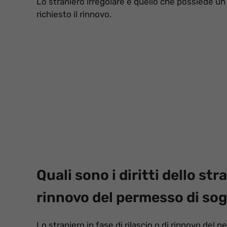
Lo straniero irregolare è quello che possiede u
richiesto il rinnovo.
Quali sono i diritti dello str
rinnovo del permesso di so
Lo straniero in fase di rilascio o di rinnovo d