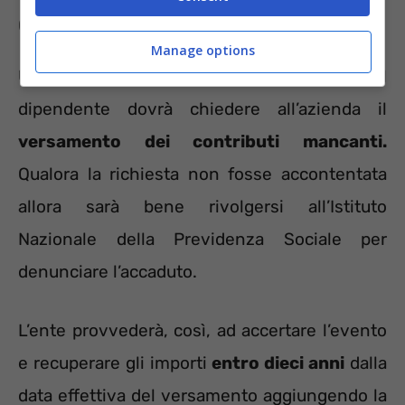
Come deve agire il dipendente
Manage options
Una volta accertata la mancanza, il
dipendente dovrà chiedere all’azienda il
versamento dei contributi mancanti.
Qualora la richiesta non fosse accontentata
allora sarà bene rivolgersi all’Istituto
Nazionale della Previdenza Sociale per
denunciare l’accaduto.
L’ente provvederà, così, ad accertare l’evento
e recuperare gli importi
entro dieci anni
dalla
data effettiva del versamento aggiungendo la