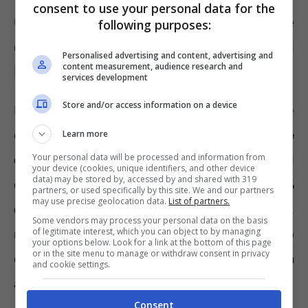
consent to use your personal data for the
Contributi non versati, le
following purposes:
conseguenze per il datore di
Personalised advertising and content, advertising and
content measurement, audience research and
lavoro
services development
Store and/or access information on a device
L’azienda che non versa la contribuzione
dovuta al dipendente diventa
evasore
Learn more
Your personal data will be processed and information from
contributivo
. Ricordiamo che i contributi
your device (cookies, unique identifiers, and other device
data) may be stored by, accessed by and shared with 319
obbligatori annuali corrispondono
al 33%
partners, or used specifically by this site. We and our partners
may use precise geolocation data.
List of partners.
della retribuzione
del lavoratori sulla base,
Some vendors may process your personal data on the basis
of legitimate interest, which you can object to by managing
naturalmente, delle giornate di lavoro
your options below. Look for a link at the bottom of this page
or in the site menu to manage or withdraw consent in privacy
effettivamente svolte. Chi non ottempera
and cookie settings.
all’obbligo incorrerà
in sanzioni economiche.
Consent