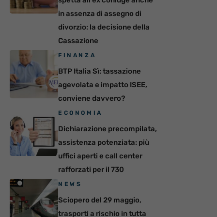
spetta all’ex coniuge anche
in assenza di assegno di
divorzio: la decisione della
Cassazione
FINANZA
BTP Italia Sì: tassazione
agevolata e impatto ISEE,
conviene davvero?
ECONOMIA
Dichiarazione precompilata,
assistenza potenziata: più
uffici aperti e call center
rafforzati per il 730
NEWS
Sciopero del 29 maggio,
trasporti a rischio in tutta