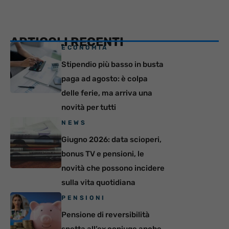
ARTICOLI RECENTI
ECONOMIA
Stipendio più basso in busta
paga ad agosto: è colpa
delle ferie, ma arriva una
novità per tutti
NEWS
Giugno 2026: data scioperi,
bonus TV e pensioni, le
novità che possono incidere
sulla vita quotidiana
PENSIONI
Pensione di reversibilità