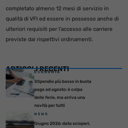
completato almeno 12 mesi di servizio in
qualità di VFI ed essere in possesso anche di
ulteriori requisiti per l’accesso alle carriere
previste dai rispettivi ordinamenti.
ARTICOLI RECENTI
ECONOMIA
Stipendio più basso in busta
paga ad agosto: è colpa
delle ferie, ma arriva una
novità per tutti
NEWS
Giugno 2026: data scioperi,