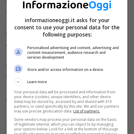
di questa ferma iniziale ci sarà una ulteriore
selezione per l’immissione nella ferma
informazioneoggi.it asks for your
triennale. I volontari della ferma triennale
consent to use your personal data for the
risultati idonei continueranno a essere
following purposes:
ammessi nei limiti dei posti disponibili a un
Personalised advertising and content, advertising and
content measurement, audience research and
successivo periodo di ferma di 1 anno. Invece,
services development
i vincitori VFT dopo i 3 anni saranno immessi
Store and/or access information on a device
in automatico nei ruoli dei volontari in
Learn more
servizio permanente: passando da volontario
Your personal data will be processed and information from
your device (cookies, unique identifiers, and other device
a graduato.
data) may be stored by, accessed by and shared with 319
partners, or used specifically by this site. We and our partners
may use precise geolocation data.
List of partners.
Requisiti per accedere al ruolo
Some vendors may process your personal data on the basis
of legitimate interest, which you can object to by managing
VFI
your options below. Look for a link at the bottom of this page
or in the site menu to manage or withdraw consent in privacy