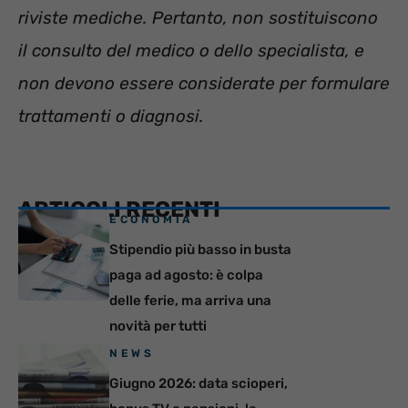
riviste mediche. Pertanto, non sostituiscono
il consulto del medico o dello specialista, e
non devono essere considerate per formulare
trattamenti o diagnosi.
ARTICOLI RECENTI
ECONOMIA
Stipendio più basso in busta
paga ad agosto: è colpa
delle ferie, ma arriva una
novità per tutti
NEWS
Giugno 2026: data scioperi,