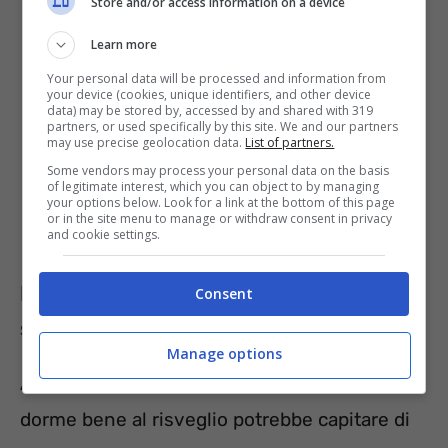
Store and/or access information on a device
Learn more
Your personal data will be processed and information from
your device (cookies, unique identifiers, and other device
data) may be stored by, accessed by and shared with 319
partners, or used specifically by this site. We and our partners
may use precise geolocation data.
List of partners.
Some vendors may process your personal data on the basis
of legitimate interest, which you can object to by managing
your options below. Look for a link at the bottom of this page
or in the site menu to manage or withdraw consent in privacy
and cookie settings.
Dormire bene, i rimedi: ecco cos’altro
Consent
si può fare per evitare notti in bianco
Manage options
A proposito di mancanza di sonno, se non si
dorme bene al risveglio potrebbe capitare di