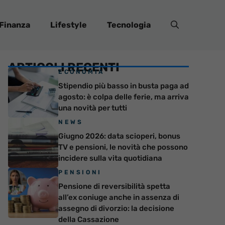
Finanza
Lifestyle
Tecnologia
ARTICOLI RECENTI
ECONOMIA
Stipendio più basso in busta paga ad
agosto: è colpa delle ferie, ma arriva
una novità per tutti
NEWS
Giugno 2026: data scioperi, bonus
TV e pensioni, le novità che possono
incidere sulla vita quotidiana
PENSIONI
Pensione di reversibilità spetta
all’ex coniuge anche in assenza di
assegno di divorzio: la decisione
della Cassazione