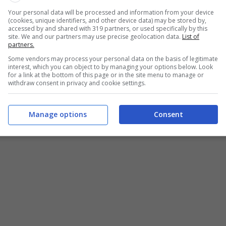
ngedo in oggetto, che dobbiamo ricordare subito:
Your personal data will be processed and information from your device
effetto la perdita dell’
esenzione IMU.
(cookies, unique identifiers, and other device data) may be stored by,
accessed by and shared with 319 partners, or used specifically by this
site. We and our partners may use precise geolocation data.
List of
partners.
esto articolo, vedremo come fare a sfruttare il
Ecco allora come fare per mantenere il beneficio e non
Some vendors may process your personal data on the basis of legitimate
interest, which you can object to by managing your options below. Look
il tributo varato dal governo Monti nella manovra
for a link at the bottom of this page or in the site menu to manage or
withdraw consent in privacy and cookie settings.
ale sul possesso dei beni immobiliari. I dettagli.
Manage options
Consent