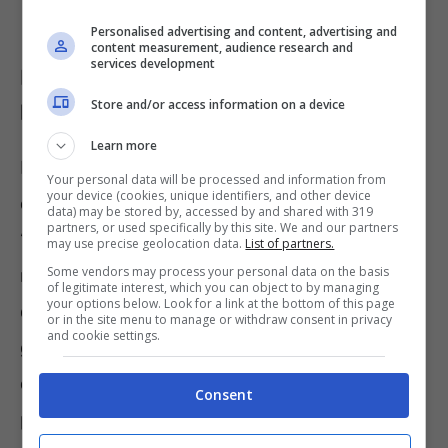
Personalised advertising and content, advertising and
content measurement, audience research and
services development
Ecco perché faremmo meglio a usare
Store and/or access information on a device
la lavatrice in determinati modi
Learn more
La lavatrice, purtroppo, è uno di quegli
Your personal data will be processed and information from
your device (cookies, unique identifiers, and other device
elettrodomestici classificati come
data) may be stored by, accessed by and shared with 319
partners, or used specifically by this site. We and our partners
“energivori”: ciò significa che, volenti o
may use precise geolocation data.
List of partners.
Some vendors may process your personal data on the basis
nolenti, consuma molta energia. Abbiamo
of legitimate interest, which you can object to by managing
your options below. Look for a link at the bottom of this page
compreso che le lavatrici di ultima
or in the site menu to manage or withdraw consent in privacy
and cookie settings.
generazione, appartenenti alle Classi
energetiche più alte, consumano di meno, ma
Consent
per risparmiare alcune decine di euro in