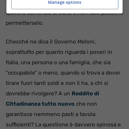
bolletta bisogna fare un investimento di
Manage options
qualche centinaio di euro, e non tutti possono
permetterselo.
Checché ne dica il Governo Meloni,
soprattutto per quanto riguarda i poveri in
Italia, una persona o una famiglia, che sia
“occupabile” o meno, quando si trova a dover
tirare fuori tanti soldi e non li ha, a chi si
dovrebbe rivolgere? A un
Reddito di
Cittadinanza tutto nuovo
che non
garantisce nemmeno pasti a tavola
sufficienti? La questione è davvero spinosa e