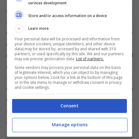
services development
della Certificazione Unica ci si dovrà rivolgere
Store and/or access information on a device
a CAF, patronati, professionisti abilitati
Learn more
oppure si potrà inviare
una PEC
all’indirizzo
Your personal data will be processed and information from
richiestacertificazioneunica@postacert.inps.g
your device (cookies, unique identifiers, and other device
data) may be stored by, accessed by and shared with 319
partners, or used specifically by this site. We and our partners
ov.it
ricordando di allegare una
copia del
may use precise geolocation data.
List of partners.
documento
di identità in corso di validità.
Some vendors may process your personal data on the basis
of legitimate interest, which you can object to by managing
Rimane in dubbio la possibilità di fare
your options below. Look for a link at the bottom of this page
or in the site menu to manage or withdraw consent in privacy
and cookie settings.
domanda di CU tramite
Contact Center.
Nella
comunicazione non è specificato anche se
Consent
nella sezione di riferimento sul portale
dell’INPS è prevista la telefonata.
Manage options