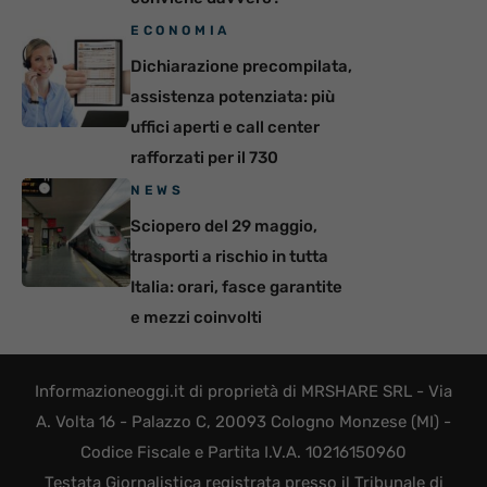
ECONOMIA
Dichiarazione precompilata,
assistenza potenziata: più
uffici aperti e call center
rafforzati per il 730
NEWS
Sciopero del 29 maggio,
trasporti a rischio in tutta
Italia: orari, fasce garantite
e mezzi coinvolti
Informazioneoggi.it di proprietà di MRSHARE SRL - Via
A. Volta 16 - Palazzo C, 20093 Cologno Monzese (MI) -
Codice Fiscale e Partita I.V.A. 10216150960
Testata Giornalistica registrata presso il Tribunale di