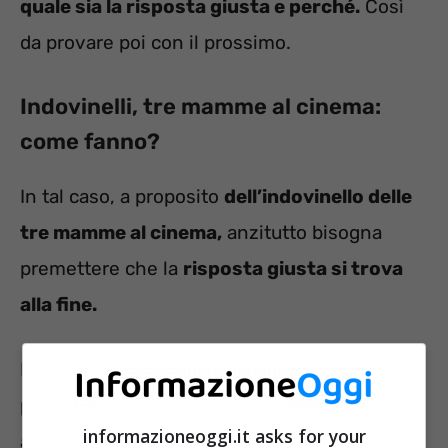
quale sia la risposta giusta e perché.
Così
da provare poi con il prossimo.
Indovinelli, tre mamme al cinema:
come fanno?
In tal caso, a proposito
dell’indovinello delle
tre mamme al cinema,
anzitutto bisogna
premettere che la
risposta giusta si trova
alla fine.
Dunque, ciascuno ha modo di soffermarsi
prima sul quesito, ragionarci sopra e dopo
informazioneoggi.it asks for your
aver analizzato, provare a rispondere. In