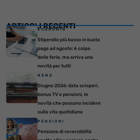
ARTICOLI RECENTI
ECONOMIA
Stipendio più basso in busta
paga ad agosto: è colpa
delle ferie, ma arriva una
novità per tutti
NEWS
Giugno 2026: data scioperi,
bonus TV e pensioni, le
novità che possono incidere
sulla vita quotidiana
PENSIONI
Pensione di reversibilità