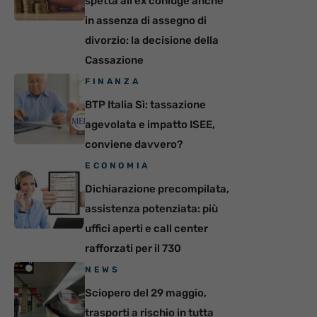
spetta all’ex coniuge anche
in assenza di assegno di
divorzio: la decisione della
Cassazione
FINANZA
BTP Italia Sì: tassazione
agevolata e impatto ISEE,
conviene davvero?
ECONOMIA
Dichiarazione precompilata,
assistenza potenziata: più
uffici aperti e call center
rafforzati per il 730
NEWS
Sciopero del 29 maggio,
trasporti a rischio in tutta