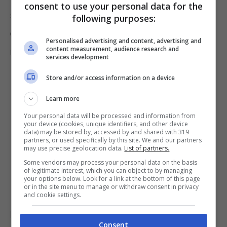
consent to use your personal data for the
secondo luogo si potrà poi arrivare in fondo e
following purposes:
consultare la soluzione per scoprire la
Personalised advertising and content, advertising and
content measurement, audience research and
risposta gusta.
services development
Store and/or access information on a device
Learn more
Your personal data will be processed and information from
your device (cookies, unique identifiers, and other device
data) may be stored by, accessed by and shared with 319
partners, or used specifically by this site. We and our partners
may use precise geolocation data.
List of partners.
Some vendors may process your personal data on the basis
of legitimate interest, which you can object to by managing
your options below. Look for a link at the bottom of this page
or in the site menu to manage or withdraw consent in privacy
and cookie settings.
Pertanto, tutti coloro che ne hanno voglia,
Consent