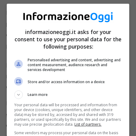
Diventa così più costoso finanziare il debito
pubblico tramite i Titoli di Stato. I prezzi
informazioneoggi.it asks for your
continuano a calare e aumentano gli interessi
consent to use your personal data for the
pagati agli investitori pubblici e privati.
following purposes:
Personalised advertising and content, advertising and
BTP short term, a 5 e 10 anni:
content measurement, audience research and
services development
rendimento sensibile alle circostanze
Store and/or access information on a device
economiche attuali
Learn more
Ne danno testimonianza le aste di questi
Your personal data will be processed and information from
your device (cookies, unique identifiers, and other device
giorni.
Il Tesoro ha emesso Btp short term
data) may be stored by, accessed by and shared with 319
partners, or used specifically by this site. We and our partners
may use precise geolocation data.
List of partners.
con scadenza tra due anni, nel 2025
, e un
Some vendors may process your personal data on the basis