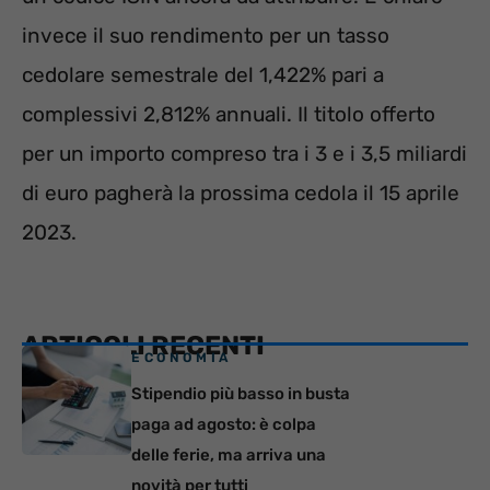
invece il suo rendimento per un tasso
cedolare semestrale del 1,422% pari a
complessivi 2,812% annuali. Il titolo offerto
per un importo compreso tra i 3 e i 3,5 miliardi
di euro pagherà la prossima cedola il 15 aprile
2023.
ARTICOLI RECENTI
ECONOMIA
Stipendio più basso in busta
paga ad agosto: è colpa
delle ferie, ma arriva una
novità per tutti