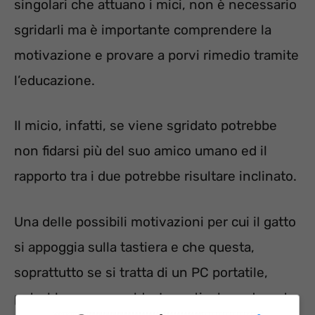
singolari che attuano i mici, non è necessario
sgridarli ma è importante comprendere la
motivazione e provare a porvi rimedio tramite
l’educazione.
Il micio, infatti, se viene sgridato potrebbe
non fidarsi più del suo amico umano ed il
rapporto tra i due potrebbe risultare inclinato.
Una delle possibili motivazioni per cui il gatto
si appoggia sulla tastiera e che questa,
soprattutto se si tratta di un PC portatile,
potrebbe essere calda. In particolare, durante