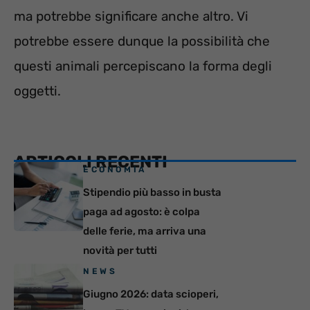
ma potrebbe significare anche altro. Vi
potrebbe essere dunque la possibilità che
questi animali percepiscano la forma degli
oggetti.
ARTICOLI RECENTI
ECONOMIA
Stipendio più basso in busta
paga ad agosto: è colpa
delle ferie, ma arriva una
novità per tutti
NEWS
Giugno 2026: data scioperi,