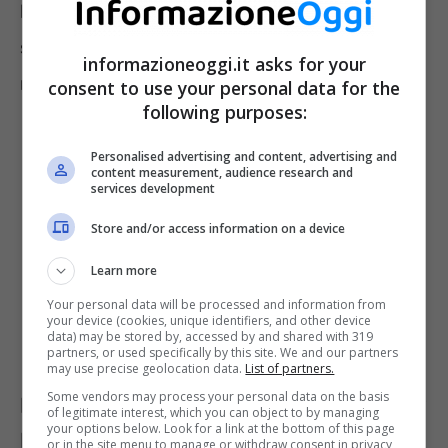
la stagione fredda, il micio potrebbe provare a
salire sulla tastiera più frequentemente e
informazioneoggi.it asks for your
magari restarci per qualche ora.
consent to use your personal data for the
following purposes:
Personalised advertising and content, advertising and
content measurement, audience research and
services development
Store and/or access information on a device
Learn more
Your personal data will be processed and information from
your device (cookies, unique identifiers, and other device
data) may be stored by, accessed by and shared with 319
partners, or used specifically by this site. We and our partners
may use precise geolocation data.
List of partners.
Some vendors may process your personal data on the basis
Perché il gatto si siede sulla tastiera?
of legitimate interest, which you can object to by managing
your options below. Look for a link at the bottom of this page
Ecco alcune possibili motivazioni
or in the site menu to manage or withdraw consent in privacy