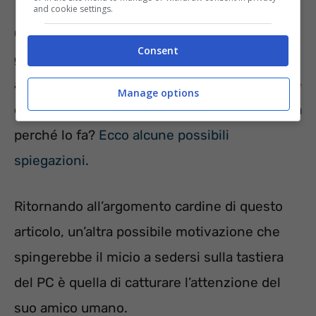
and cookie settings.
Come ormai è noto a chiunque abbia un
Consent
gatto
in casa, questo animale potrebbe avere
alcuni comportamenti singolari. Tra questi vi è
Manage options
quello di
buttare via l’acqua dalla ciotola
, ma
perché lo fa?
Ecco alcune possibili
spiegazioni
.
Ritornando all’argomento cardine di questo
articolo, un’altra possibile motivazione che
spingerebbe il micio a sedersi sulla tastiera
del PC è quella di catturare l’attenzione del
suo amico umano.