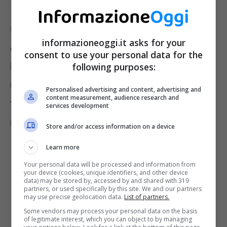
Un altro modo per evitare che la tintura sulla
informazioneoggi.it asks for your
cute vada via velocemente è quella ridurre il
consent to use your personal data for the
lavaggio del capello. Inoltre, dopo essersi
following purposes:
recati dal parrucchiere per l’applicazione della
Personalised advertising and content, advertising and
content measurement, audience research and
tinta è importante attendere qualche giorno
services development
prima di fare lo shampoo.
Store and/or access information on a device
Learn more
Your personal data will be processed and information from
your device (cookies, unique identifiers, and other device
data) may be stored by, accessed by and shared with 319
partners, or used specifically by this site. We and our partners
may use precise geolocation data.
List of partners.
Some vendors may process your personal data on the basis
of legitimate interest, which you can object to by managing