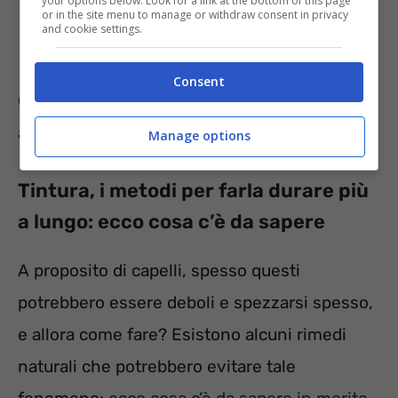
your options below. Look for a link at the bottom of this page
or in the site menu to manage or withdraw consent in privacy
and cookie settings.
Consent
Questo perché il pigmento contenuto riuscirà
ad attecchire meglio alla cute.
Manage options
Tintura, i metodi per farla durare più
a lungo: ecco cosa c’è da sapere
A proposito di capelli, spesso questi
potrebbero essere deboli e spezzarsi spesso,
e allora come fare? Esistono alcuni rimedi
naturali che potrebbero evitare tale