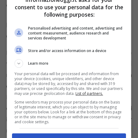
domanda di congedo oppure no.
consent to use your personal data for the
following purposes:
Figlio con disabilità, divorzio e
Personalised advertising and content, advertising and
content measurement, audience research and
congedo straordinario
services development
Store and/or access information on a device
Iniziamo con una recente modifica alla Legge
104 dall’importanza rilevante nel caso di
Learn more
Your personal data will be processed and information from
nostro interesse. Dal 13 agosto è stata
your device (cookies, unique identifiers, and other device
data) may be stored by, accessed by and shared with 319
cancellata la figura del referente unico
.
partners, or used specifically by this site. We and our partners
may use precise geolocation data.
List of partners.
L’assistenza ad una persona con invalidità,
Some vendors may process your personal data on the basis
of legitimate interest, which you can object to by managing
dunque, può essere prestata da
più soggetti
your options below. Look for a link at the bottom of this page
or in the site menu to manage or withdraw consent in privacy
in forma alternata. Tutti i caregiver
and cookie settings.
riconosciuti possono avanzare richiesta di