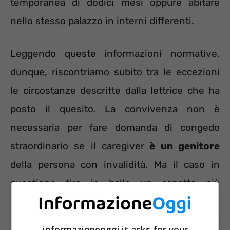
temporanea di dodici mesi oppure abitare
nello stesso palazzo in interni differenti.
Leggendo queste informazioni normative,
dunque, riscontriamo subito tra le eccezioni
le circostanze descritte dalla lettrice che ha
posto il quesito. La convivenza non è
necessaria per fare domanda di congedo
straordinario se il caregiver
è un genitore
della persona con invalidità. Ma il caso in
questione tira in ballo un aspetto più
complesso,
il divorzio dei genitori.
Dobbiamo
capire se tale separazione incida sulla
informazioneoggi.it asks for your