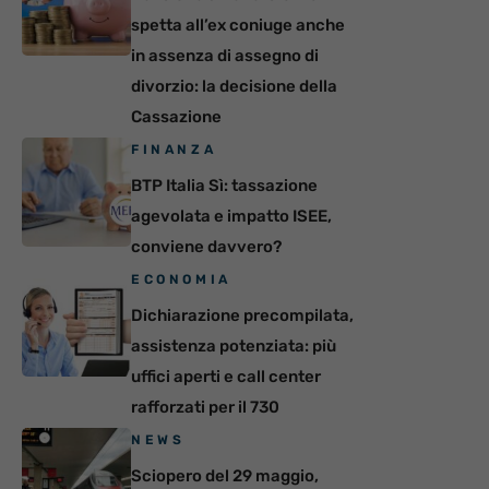
spetta all’ex coniuge anche
in assenza di assegno di
divorzio: la decisione della
Cassazione
FINANZA
BTP Italia Sì: tassazione
agevolata e impatto ISEE,
conviene davvero?
ECONOMIA
Dichiarazione precompilata,
assistenza potenziata: più
uffici aperti e call center
rafforzati per il 730
NEWS
Sciopero del 29 maggio,