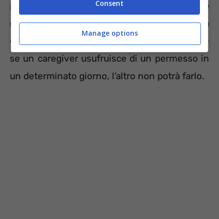
Consent
permessi retribuiti nella misura di sempre,
tre
giorni al mese.
L’importante è che la
Manage options
domanda sia per giorni diversi. Significa che
se un caregiver usufruisce di un permesso in
un determinato giorno, l’altro non potrà farlo.