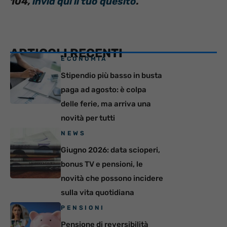
104,
invia qui il tuo quesito
.
ARTICOLI RECENTI
ECONOMIA
Stipendio più basso in busta
paga ad agosto: è colpa
delle ferie, ma arriva una
novità per tutti
NEWS
Giugno 2026: data scioperi,
bonus TV e pensioni, le
novità che possono incidere
sulla vita quotidiana
PENSIONI
Pensione di reversibilità