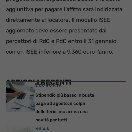
aggiuntiva per pagare l’affitto sarà indirizzata
direttamente al locatore. Il modello ISEE
aggiornato deve essere presentato dai
percettori di RdC e PdC entro il 31 gennaio
con un ISEE inferiore a 9.360 euro l’anno.
ARTICOLI RECENTI
ECONOMIA
Stipendio più basso in busta
paga ad agosto: è colpa
delle ferie, ma arriva una
novità per tutti
NEWS