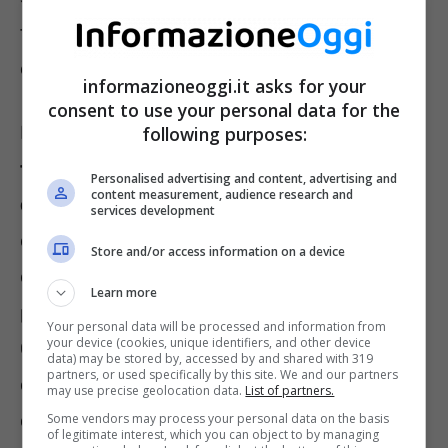
tempi di attesa sia sull’ambiente riducendo le
emissioni di CO2.
informazioneoggi.it asks for your
consent to use your personal data for the
Poste Italiane farà quindi da ora le veci servizi
following purposes:
fino adesso di competenza dell’Agenzia
Personalised advertising and content, advertising and
content measurement, audience research and
delle Entrate o del Comune:
auto
services development
dichiarazioni di smarrimento, denuncia di
Store and/or access information on a device
detenzione e trasporto di armi oppure visura
Learn more
planimetrie catastali, esenzione canone Rai.
Your personal data will be processed and information from
your device (cookies, unique identifiers, and other device
Ci sono poi certificati giudiziari competenza
data) may be stored by, accessed by and shared with 319
partners, or used specifically by this site. We and our partners
del ministero della Giustizia e L’ISEE oggi
may use precise geolocation data.
List of partners.
competenza di Inps o Caf.
Some vendors may process your personal data on the basis
of legitimate interest, which you can object to by managing