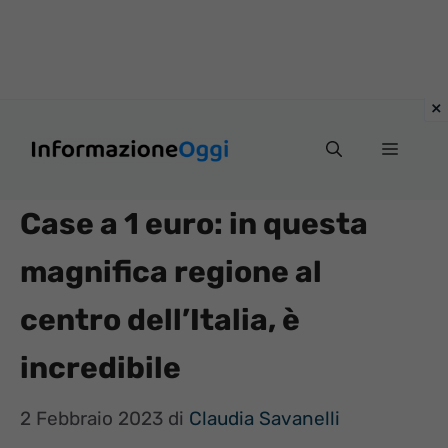
Vai
Menu
al
contenuto
Case a 1 euro: in questa
magnifica regione al
centro dell’Italia, è
incredibile
2 Febbraio 2023
di
Claudia Savanelli