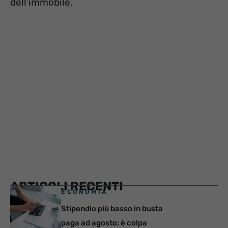
dell’immobile.
ARTICOLI RECENTI
ECONOMIA
Stipendio più basso in busta
paga ad agosto: è colpa