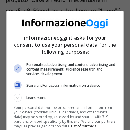
progetto “Case a 1 euro” mettendone in
vendita 8. Ricordiamo che il prezzo “1 euro” è
soltanto simbolico perché la finalità
dell’iniziativa è il recupero, la valorizzazione e
informazioneoggi.it asks for your
la messa in sicurezza degli immobili.
consent to use your personal data for the
following purposes:
Personalised advertising and content, advertising and
content measurement, audience research and
services development
Store and/or access information on a device
Learn more
Your personal data will be processed and information from
your device (cookies, unique identifiers, and other device
data) may be stored by, accessed by and shared with 319
partners, or used specifically by this site. We and our partners
may use precise geolocation data.
List of partners.