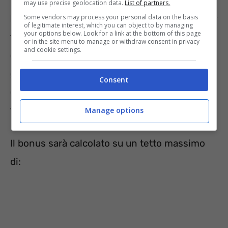
may use precise geolocation data.
List of partners.
Some vendors may process your personal data on the basis
Infatti, il bonus acqua potabile è prorogato per
of legitimate interest, which you can object to by managing
your options below. Look for a link at the bottom of this page
tutto il 2023. Di conseguenza, per le spese
or in the site menu to manage or withdraw consent in privacy
and cookie settings.
effettuate nel periodo compreso tra il 1°
gennaio e il 31 dicembre 2023 la richiesta
Consent
dovrà essere effettuata entro la fine di
febbraio 2024.
Manage options
Il bonus sarà calcolato su un tetto massimo
di: