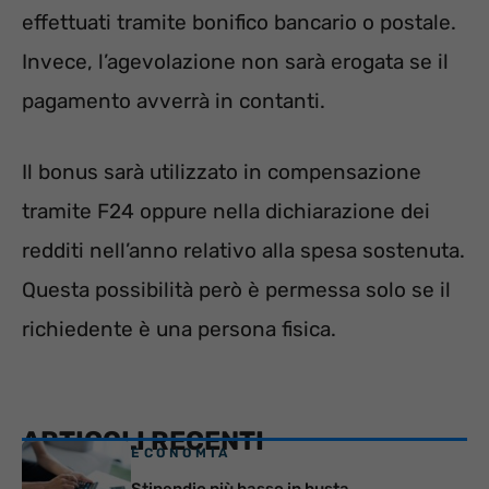
effettuati tramite bonifico bancario o postale.
Invece, l’agevolazione non sarà erogata se il
pagamento avverrà in contanti.
Il bonus sarà utilizzato in compensazione
tramite F24 oppure nella dichiarazione dei
redditi nell’anno relativo alla spesa sostenuta.
Questa possibilità però è permessa solo se il
richiedente è una persona fisica.
ARTICOLI RECENTI
ECONOMIA