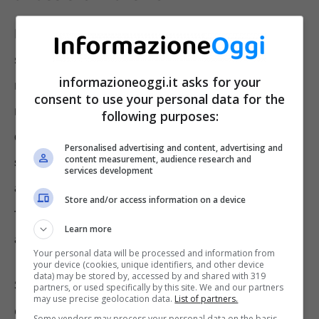
Per quanto riguarda le pensioni non sono
sufficienti le direzioni sostenute dalla
informazioneoggi.it asks for your
maggioranza; è importante aggiustare il tiro
consent to use your personal data for the
rispetto alle parti coinvolte.
Si rischia
following purposes:
diversamente di creare una legge che non
Personalised advertising and content, advertising and
content measurement, audience research and
supera la vita dell’attuale Governo.
Per
services development
arrivare a una riforma delle pensioni di questo
Store and/or access information on a device
tipo servono secondo il ministro del Lavoro
Learn more
almeno 5 o 6 mesi.
Your personal data will be processed and information from
your device (cookies, unique identifiers, and other device
data) may be stored by, accessed by and shared with 319
Si apre la strada, intanto, sul miglioramento
partners, or used specifically by this site. We and our partners
may use precise geolocation data.
List of partners.
del reddito di cittadinanza: si lavora per
Some vendors may process your personal data on the basis