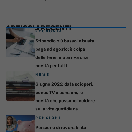
ARTICOLI RECENTI
ECONOMIA
Stipendio più basso in busta
paga ad agosto: è colpa
delle ferie, ma arriva una
novità per tutti
NEWS
Giugno 2026: data scioperi,
bonus TV e pensioni, le
novità che possono incidere
sulla vita quotidiana
PENSIONI
Pensione di reversibilità