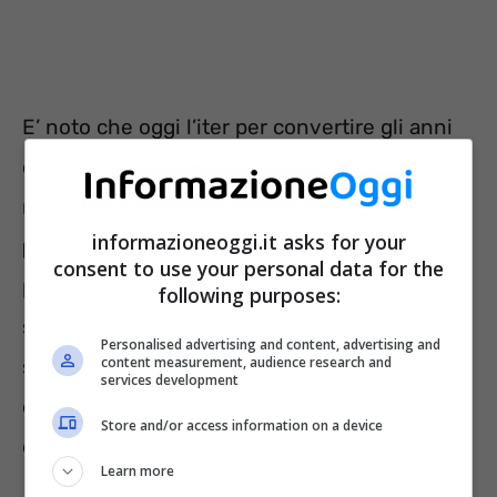
E’ noto che oggi l’iter per convertire gli anni
di studi universitari in anni di contributi, in
maniera da integrare il
trattamento
informazioneoggi.it asks for your
pensionistico
e andare un po’ prima in
consent to use your personal data for the
pensione, costa diverse migliaia di euro. La
following purposes:
spesa per il riscatto agevolato per 52
Personalised advertising and content, advertising and
content measurement, audience research and
settimane di contributi, vale a dire un anno,
services development
corrisponde a circa 5.360 euro per l’anno in
Store and/or access information on a device
corso.
Learn more