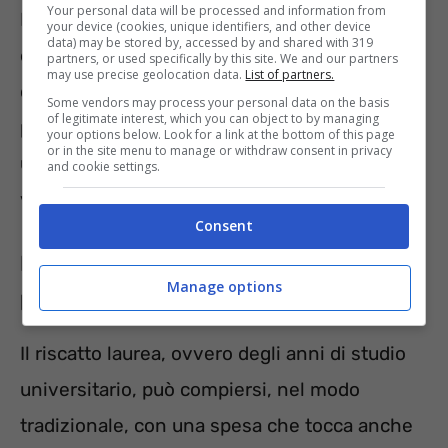
Your personal data will be processed and information from
Facendo un rapido conto, il costo massimo
your device (cookies, unique identifiers, and other device
data) may be stored by, accessed by and shared with 319
è di 26.800 euro nel caso di riscatto di un
partners, or used specifically by this site. We and our partners
may use precise geolocation data.
List of partners.
corso di laurea di 5 anni. Il riscatto può essere
Some vendors may process your personal data on the basis
of legitimate interest, which you can object to by managing
pagato in un’unica soluzione o a rate, entro
your options below. Look for a link at the bottom of this page
or in the site menu to manage or withdraw consent in privacy
un massimo di 120 rate per 10 anni, senza il
and cookie settings.
versamento di interessi.
Consent
Riscatto laurea agevolato: alcune
Manage options
percentuali interessanti
Il riscatto laurea, ovvero degli anni di studio
universitario, può compiersi, nel modo
tradizionale, con una spesa che tocca anche