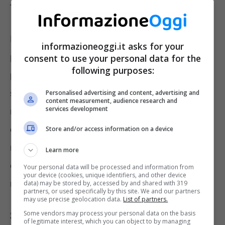
familiari.
Il
terzo pilastro
, infine, è costituito dalla
informazioneoggi.it asks for your
pensione privata. Tale forma pensionistica
consent to use your personal data for the
following purposes:
prevede la stipulazione di un’assicurazione
sulla vita. L’assicurato, dunque, versa ogni
Personalised advertising and content, advertising and
content measurement, audience research and
services development
mese un premio, per un determinato periodo
di tempo; alla fine, percepirà una rendita
Store and/or access information on a device
mensile. È possibile stabilire, al momento
Learn more
della stipula, di percepire la pensione anche
Your personal data will be processed and information from
your device (cookies, unique identifiers, and other device
nel caso di trasferimento in Italia.
data) may be stored by, accessed by and shared with 319
partners, or used specifically by this site. We and our partners
may use precise geolocation data.
List of partners.
Si ha diritto alla rendita estera
Some vendors may process your personal data on the basis
of legitimate interest, which you can object to by managing