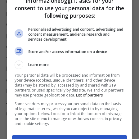
informazioneoggi.it asks for your
Con la prima il testatore può disporre del
consent to use your personal data for the
proprio patrimonio senza tenere conto del
following purposes:
coniuge e di altri parenti e questi non
Personalised advertising and content, advertising and
content measurement, audience research and
possono interferire. In questo caso, possono
services development
essere inclusi nel testamento anche persone
Store and/or access information on a device
senza legami di parentela oppure enti di
Learn more
beneficenza. L’importante è che la quota
Your personal data will be processed and information from
disponibile non deve intaccare la quota
your device (cookies, unique identifiers, and other device
data) may be stored by, accessed by and shared with 319
partners, or used specifically by this site. We and our partners
legittima. Se ciò succedesse, gli eredi
may use precise geolocation data.
List of partners.
avrebbero il diritto di richiederne la
Some vendors may process your personal data on the basis
of legitimate interest, which you can object to by managing
restituzione.
your options below. Look for a link at the bottom of this page
or in the site menu to manage or withdraw consent in privacy
and cookie settings.