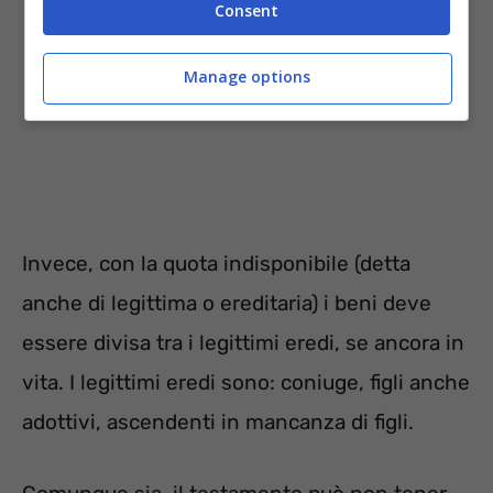
Consent
Manage options
Invece, con la quota indisponibile (detta
anche di legittima o ereditaria) i beni deve
essere divisa tra i legittimi eredi, se ancora in
vita. I legittimi eredi sono: coniuge, figli anche
adottivi, ascendenti in mancanza di figli.