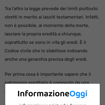
Tra l’altro la legge prevede dei limiti piuttosto
stretti in merito ai lasciti testamentari. Infatti,
non è possibile, al momento della morte,
lasciare la propria eredità a chiunque,
soprattutto se sono in vita gli eredi. È il
Codice civile che lo stabilisce indicando
anche una gerarchia precisa degli eredi.
Per prima cosa è importante sapere che il
patrimonio ereditario è composto da una
quota disponibile e una quota indisponibile.