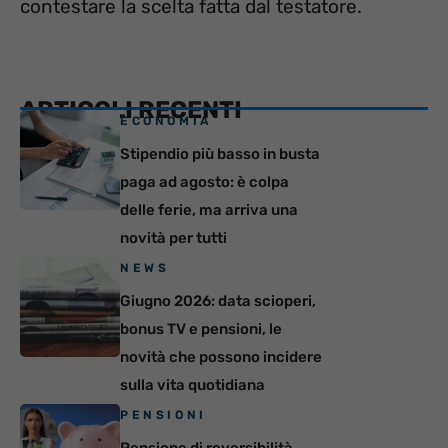
contestare la scelta fatta dal testatore.
ARTICOLI RECENTI
ECONOMIA
Stipendio più basso in busta
paga ad agosto: è colpa
delle ferie, ma arriva una
novità per tutti
NEWS
Giugno 2026: data scioperi,
bonus TV e pensioni, le
novità che possono incidere
sulla vita quotidiana
PENSIONI
Pensione di reversibilità