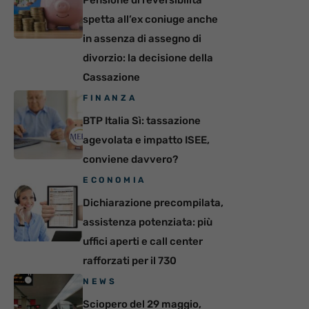
spetta all’ex coniuge anche
in assenza di assegno di
divorzio: la decisione della
Cassazione
FINANZA
BTP Italia Sì: tassazione
agevolata e impatto ISEE,
conviene davvero?
ECONOMIA
Dichiarazione precompilata,
assistenza potenziata: più
uffici aperti e call center
rafforzati per il 730
NEWS
Sciopero del 29 maggio,