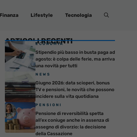
Finanza
Lifestyle
Tecnologia
ARTICOLI RECENTI
ECONOMIA
Stipendio più basso in busta paga ad
agosto: è colpa delle ferie, ma arriva
una novità per tutti
NEWS
Giugno 2026: data scioperi, bonus
TV e pensioni, le novità che possono
incidere sulla vita quotidiana
PENSIONI
Pensione di reversibilità spetta
all’ex coniuge anche in assenza di
assegno di divorzio: la decisione
della Cassazione