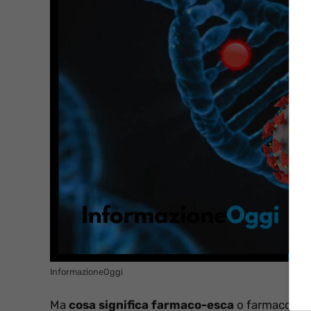
InformazioneOggi
Ma
cosa significa farmaco-esca
o farmaco-trap