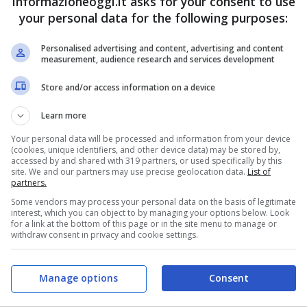
informazioneoggi.it asks for your consent to use
your personal data for the following purposes:
Personalised advertising and content, advertising and content
measurement, audience research and services development
Store and/or access information on a device
Learn more
Your personal data will be processed and information from your device
(cookies, unique identifiers, and other device data) may be stored by,
accessed by and shared with 319 partners, or used specifically by this
site. We and our partners may use precise geolocation data.
List of
partners.
Some vendors may process your personal data on the basis of legitimate
interest, which you can object to by managing your options below. Look
for a link at the bottom of this page or in the site menu to manage or
withdraw consent in privacy and cookie settings.
Manage options
Consent
pola? Così, infatti, viene definita la nuova
strategia