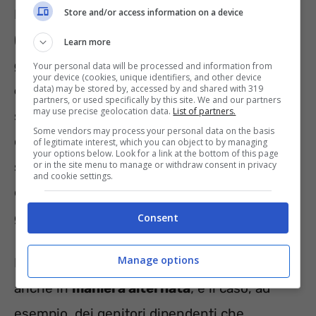
La Legge 104 stabilisce che i dipendenti
Store and/or access information on a device
(pubblici e privati) possono beneficiare di
3
Learn more
giorni al mese di permesso retribuito
e
Your personal data will be processed and information from
your device (cookies, unique identifiers, and other device
data) may be stored by, accessed by and shared with 319
coperto da contribuzione figurativa
. Lo
partners, or used specifically by this site. We and our partners
may use precise geolocation data.
List of partners.
scopo di tale agevolazione è quello di
Some vendors may process your personal data on the basis
consentire al dipendente di coniugare lo
of legitimate interest, which you can object to by managing
your options below. Look for a link at the bottom of this page
or in the site menu to manage or withdraw consent in privacy
svolgimento dell’attività lavorativa con le
and cookie settings.
esigenze di assistenza di un familiare disabile
grave.
Consent
Manage options
I permessi 104 possono essere utilizzati
anche in
maniera alternata
; è il caso, ad
esempio, dei genitori dipendenti che