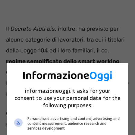
Il
Decreto Aiuti bis
, inoltre, ha previsto per
alcune categorie di lavoratori, tra cui i titolari
della Legge 104 ed i loro familiari, il cd.
regime semplificato dello smart working
.
Questo significa che tali soggetti sono
legittimati a richiedere il lavoro agile anche se
informazioneoggi.it asks for your
il datore di lavoro non lo prevede.
consent to use your personal data for the
following purposes:
Chi ha diritto ai permessi 104 in
Personalised advertising and content, advertising and
smart working?
content measurement, audience research and
services development