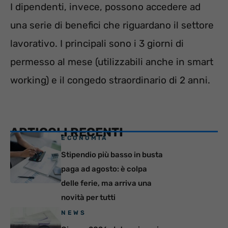
I dipendenti, invece, possono accedere ad
una serie di benefici che riguardano il settore
lavorativo. I principali sono i 3 giorni di
permesso al mese (utilizzabili anche in smart
working) e il congedo straordinario di 2 anni.
ARTICOLI RECENTI
ECONOMIA
Stipendio più basso in busta
paga ad agosto: è colpa
delle ferie, ma arriva una
novità per tutti
NEWS