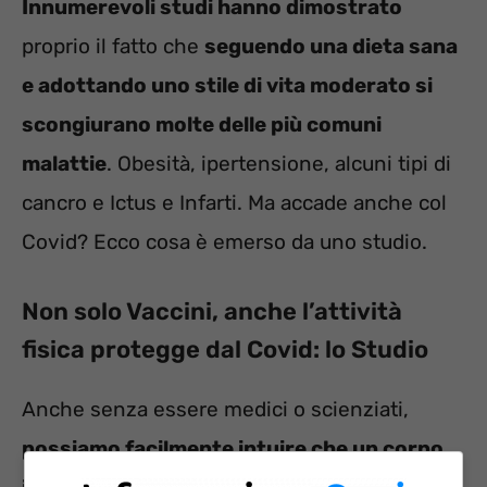
Innumerevoli studi hanno dimostrato
proprio il fatto che
seguendo una dieta sana
e adottando uno stile di vita moderato si
scongiurano molte delle più comuni
malattie
. Obesità, ipertensione, alcuni tipi di
cancro e Ictus e Infarti. Ma accade anche col
Covid? Ecco cosa è emerso da uno studio.
Non solo Vaccini, anche l’attività
fisica protegge dal Covid: lo Studio
Anche senza essere medici o scienziati,
possiamo facilmente intuire che un corpo