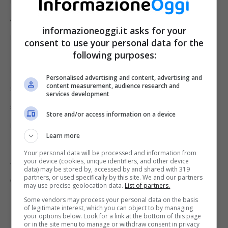
in salute riesce a difendersi meglio dagli
attacchi esterni
. Questo accade per molte
informazioneoggi.it asks for your
malattie già conosciute e anche col Covid.
consent to use your personal data for the
following purposes:
Naturalmente – e purtroppo aggiungiamo – la
Personalised advertising and content, advertising and
content measurement, audience research and
sola
Dieta Mediterranea
o un po’ di
services development
stretching
non bastano a non ammalarsi
Store and/or access information on a device
mai, ma possono comunque
aiutare molto
.
Learn more
Un
recente studio
ha osservato la salute di
Your personal data will be processed and information from
alcuni soggetti e ha
espresso una
your device (cookies, unique identifiers, and other device
data) may be stored by, accessed by and shared with 319
partners, or used specifically by this site. We and our partners
conclusione molto interessante
.
may use precise geolocation data.
List of partners.
Some vendors may process your personal data on the basis
of legitimate interest, which you can object to by managing
your options below. Look for a link at the bottom of this page
or in the site menu to manage or withdraw consent in privacy