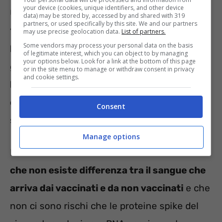
your device (cookies, unique identifiers, and other device
Una
coppia di genitori ha messo in dubbio la
data) may be stored by, accessed by and shared with 319
partners, or used specifically by this site. We and our partners
“sicurezza” del sangue da trasfondere al
may use precise geolocation data.
List of partners.
Some vendors may process your personal data on the basis
loro figlio di appena 4 mesi
, malato
of legitimate interest, which you can object to by managing
your options below. Look for a link at the bottom of this page
gravemente al cuore.
Le Autorità Sanitarie
or in the site menu to manage or withdraw consent in privacy
and cookie settings.
hanno respinto la causa intentata dalla
coppia
, che non voleva venisse usato
Consent
sangue di persone vaccinate.
Manage options
Il
New Zealand Blood Service
ha
dichiarato
che non esiste differenza tra il sangue che
arriva dai vaccinati e da non vaccinati
e che
non ci sono rischi che le proteine spike del