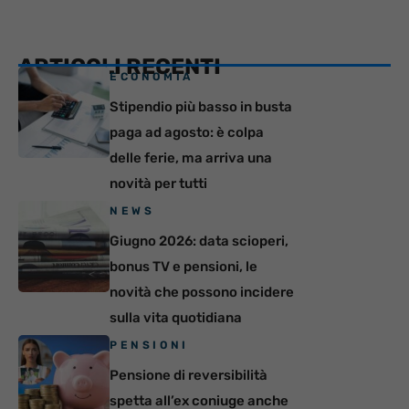
ARTICOLI RECENTI
ECONOMIA
Stipendio più basso in busta
paga ad agosto: è colpa
delle ferie, ma arriva una
novità per tutti
NEWS
Giugno 2026: data scioperi,
bonus TV e pensioni, le
novità che possono incidere
sulla vita quotidiana
PENSIONI
Pensione di reversibilità
spetta all’ex coniuge anche