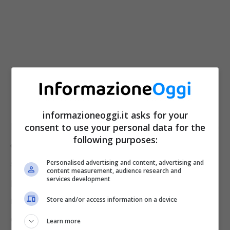
informazioneoggi.it asks for your
Esistono
tantissimi modi per prendersi cura
consent to use your personal data for the
following purposes:
della nostra Orchidea
e ottenere
soddisfazioni, ma
c’è un trucco in
Personalised advertising and content, advertising and
content measurement, audience research and
services development
particolare molto in voga
, che
promette
risultati strepitosi
. Andiamo a scoprirlo, e
Store and/or access information on a device
chissà che non funzioni davvero.
Learn more