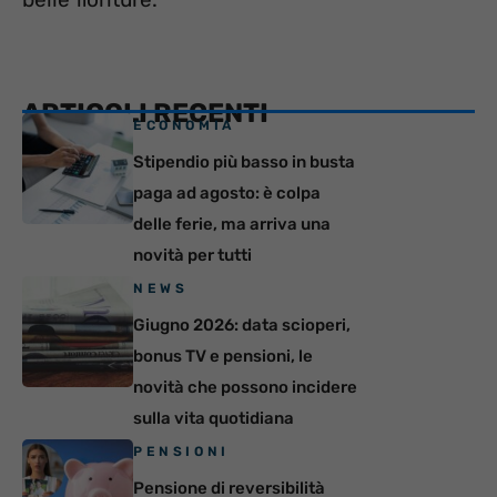
ARTICOLI RECENTI
ECONOMIA
Stipendio più basso in busta
paga ad agosto: è colpa
delle ferie, ma arriva una
novità per tutti
NEWS
Giugno 2026: data scioperi,
bonus TV e pensioni, le
novità che possono incidere
sulla vita quotidiana
PENSIONI
Pensione di reversibilità