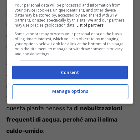
Your personal data will be processed and information from
your device (cookies, unique identifiers, and other device
Il segreto per far fiorire le Orchidee e
data) may be stored by, accessed by and shared with 319
partners, or used specifically by this site. We and our partners
mantenerle in salute è nascosto in un
may use precise geolocation data.
List of partners.
cucchiaino, ecco il trucco da provare
Some vendors may process your personal data on the basis
of legitimate interest, which you can object to by managing
your options below. Look for a link at the bottom of this page
subito
or in the site menu to manage or withdraw consent in privacy
and cookie settings.
Se abbiamo acquistato l’Orchidea in estate e
Consent
adesso ha perso i fiori,
possiamo prepararla
affinché rifiorisca di nuovo
. Con le
Manage options
temperature estive abbiamo imparato che
questa pianta necessita di
nebulizzazioni
frequenti di acqua, perché ama il clima
caldo-umido
.