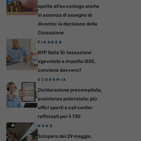
spetta all’ex coniuge anche
in assenza di assegno di
divorzio: la decisione della
Cassazione
FINANZA
BTP Italia Sì: tassazione
agevolata e impatto ISEE,
conviene davvero?
ECONOMIA
Dichiarazione precompilata,
assistenza potenziata: più
uffici aperti e call center
rafforzati per il 730
NEWS
Sciopero del 29 maggio,