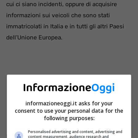
cui ci siano incidenti, oppure di acquisire
informazioni sui veicoli che sono stati
immatricolati in Italia e in tutti gli altri Paesi
dell’Unione Europea.
informazioneoggi.it asks for your
consent to use your personal data for the
following purposes:
Personalised advertising and content, advertising and
Infine, la verifica assicurativa può avvenire
content measurement, audience research and