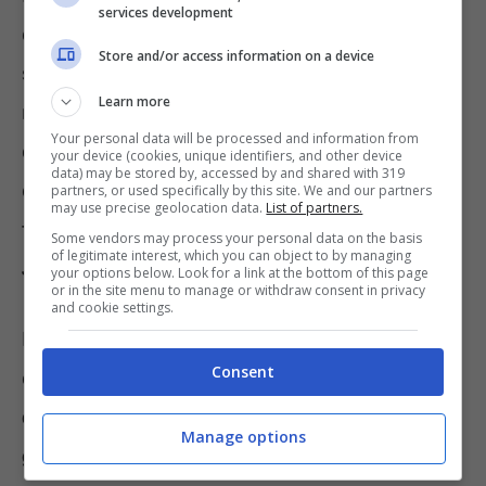
services development
direttamente tramite il proprio smartphone,
Store and/or access information on a device
scaricando delle
specifiche app
. Esse sono
Learn more
numerose e tutte gratuite e permettono di
Your personal data will be processed and information from
consultare dati attraverso la sola indicazione
your device (cookies, unique identifiers, and other device
data) may be stored by, accessed by and shared with 319
del numero di targa. Tra le applicazioni più
partners, or used specifically by this site. We and our partners
may use precise geolocation data.
List of partners.
famose, ci sono:
Verifica RCA Italia, Infotarga,
Some vendors may process your personal data on the basis
of legitimate interest, which you can object to by managing
Scanner Veicoli, Targa Scan e Auto Targa
.
your options below. Look for a link at the bottom of this page
or in the site menu to manage or withdraw consent in privacy
and cookie settings.
I controlli sull’assicurazione auto da parte
Consent
delle autorità, invece, spettano ai
dipendenti
di polizia locale e di polizia stradale ed, in
Manage options
generale, a tutte le forze dell’ordine
. Gli