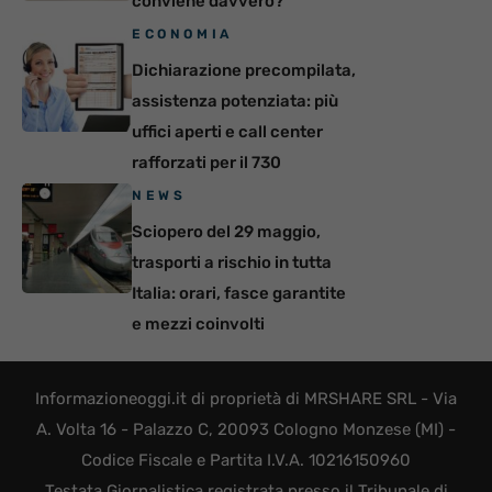
conviene davvero?
ECONOMIA
Dichiarazione precompilata,
assistenza potenziata: più
uffici aperti e call center
rafforzati per il 730
NEWS
Sciopero del 29 maggio,
trasporti a rischio in tutta
Italia: orari, fasce garantite
e mezzi coinvolti
Informazioneoggi.it di proprietà di MRSHARE SRL - Via
A. Volta 16 - Palazzo C, 20093 Cologno Monzese (MI) -
Codice Fiscale e Partita I.V.A. 10216150960
Testata Giornalistica registrata presso il Tribunale di