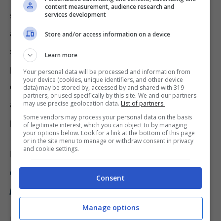
content measurement, audience research and
sfavorire eccessivamente i lavoratori con
services development
anzianità contributiva a partire dal 1996. In
Store and/or access information on a device
seguito alla
rivalutazione al 7,3%
, infatti, la
Learn more
pensione minima si arricchirà di circa
38
Your personal data will be processed and information from
your device (cookies, unique identifiers, and other device
euro al mese
; di conseguenza, aumenterà
data) may be stored by, accessed by and shared with 319
partners, or used specifically by this site. We and our partners
anche il requisito di accesso al
may use precise geolocation data.
List of partners.
Some vendors may process your personal data on the basis
pensionamento.
of legitimate interest, which you can object to by managing
your options below. Look for a link at the bottom of this page
or in the site menu to manage or withdraw consent in privacy
and cookie settings.
Leggi anche: “
Rivalutazione pensioni:
aumentano le tasse 😨 amarezza dei
Consent
pensionati
“.
Manage options