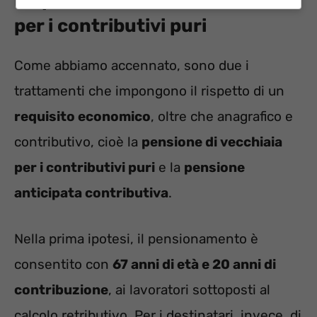
Rispetto del limite economico
per i contributivi puri
Come abbiamo accennato, sono due i
trattamenti che impongono il rispetto di un
requisito economico
, oltre che anagrafico e
contributivo, cioè la
pensione di vecchiaia
per i contributivi puri
e la
pensione
anticipata contributiva
.
Nella prima ipotesi, il pensionamento è
consentito con
67 anni di età e 20 anni di
contribuzione
, ai lavoratori sottoposti al
calcolo retributivo. Per i destinatari, invece, di