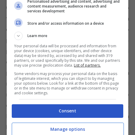
Personalised advertising and content, advertising and
content measurement, audience research and
Con la Legge di Bilancio 2022 il limite della no
services development
tax area è stato fissato a 8.500 euro. Significa
Store and/or access information on a device
che tutti i pensionati con un assegno
Learn more
pensionistico mensile
sotto i 654 euro
non
Your personal data will be processed and information from
pagano le tasse. Rimanendo al di sotto di
your device (cookies, unique identifiers, and other device
data) may be stored by, accessed by and shared with 319
partners, or used specifically by this site. We and our partners
questa soglia, dunque, non si rischia il
may use precise geolocation data.
List of partners.
pagamento dell’IRPEF neanche dopo la
Some vendors may process your personal data on the basis
of legitimate interest, which you can object to by managing
rivalutazione considerando l’aumento al
your options below. Look for a link at the bottom of this page
or in the site menu to manage or withdraw consent in privacy
and cookie settings.
netto. Superando i 654 euro, invece, l’importo
dell’incremento sarà
soggetto a tassazione
.
Consent
Nello specifico, si parla
del 23% di aliquota
IRPEF
per redditi fino a 15 mila euro all’anno.
Manage options