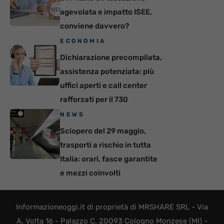
agevolata e impatto ISEE,
conviene davvero?
ECONOMIA
Dichiarazione precompilata,
assistenza potenziata: più
uffici aperti e call center
rafforzati per il 730
NEWS
Sciopero del 29 maggio,
trasporti a rischio in tutta
Italia: orari, fasce garantite
e mezzi coinvolti
Informazioneoggi.it di proprietà di MRSHARE SRL - Via
A. Volta 16 - Palazzo C, 20093 Cologno Monzese (MI) -