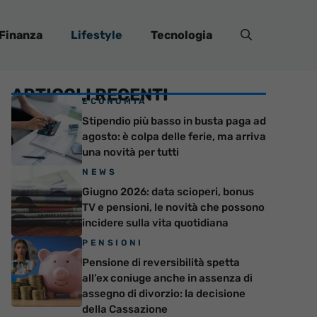
Finanza
Lifestyle
Tecnologia
ARTICOLI RECENTI
ECONOMIA
Stipendio più basso in busta paga ad
agosto: è colpa delle ferie, ma arriva
una novità per tutti
NEWS
Giugno 2026: data scioperi, bonus
TV e pensioni, le novità che possono
incidere sulla vita quotidiana
PENSIONI
Pensione di reversibilità spetta
all’ex coniuge anche in assenza di
assegno di divorzio: la decisione
della Cassazione