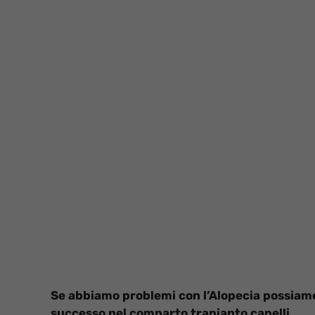
Se abbiamo problemi con l’Alopecia possiamo 
successo nel comparto trapianto capelli.