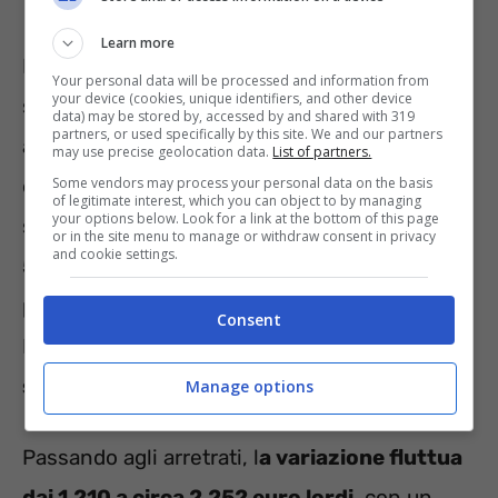
Learn more
Per quel che concerne l’importo destinato ai
Your personal data will be processed and information from
your device (cookies, unique identifiers, and other device
singoli, qualunque sia la fattispecie, surplus o
data) may be stored by, accessed by and shared with 319
partners, or used specifically by this site. We and our partners
arretrati, il tutto varierà in base alla posizione
may use precise geolocation data.
List of partners.
Some vendors may process your personal data on the basis
economica ricoperta. Per quanto riguarda i
of legitimate interest, which you can object to by managing
your options below. Look for a link at the bottom of this page
surplus si comincia dall’importo più basso di
or in the site menu to manage or withdraw consent in privacy
and cookie settings.
56,1 euro lordi mensili (posizione A1) a quello
più elevato di 104,28 euro al mese (posizione
Consent
D7), giungendo, con gli
accorgimenti
supplementari
, anche a
117,53 euro
.
Manage options
Passando agli arretrati, l
a variazione fluttua
dai 1.210 a circa 2.252 euro lordi
, con un