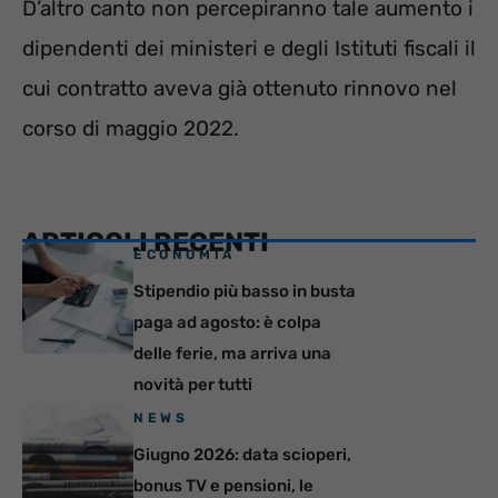
D’altro canto non percepiranno tale aumento i
dipendenti dei ministeri e degli Istituti fiscali il
cui contratto aveva già ottenuto rinnovo nel
corso di maggio 2022.
ARTICOLI RECENTI
ECONOMIA
Stipendio più basso in busta
paga ad agosto: è colpa
delle ferie, ma arriva una
novità per tutti
NEWS
Giugno 2026: data scioperi,
bonus TV e pensioni, le