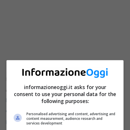
E restando in tema offerte, anche se di
informazioneoggi.it asks for your
ambito e tipo diverso, l’attenzione è alta sul
consent to use your personal data for the
Black Friday 2022:
qui per approfondire
following purposes:
quanto sconto c’è, quanto si abbassano i
Personalised advertising and content, advertising and
content measurement, audience research and
prezzi e cosa conviene acquistare.
services development