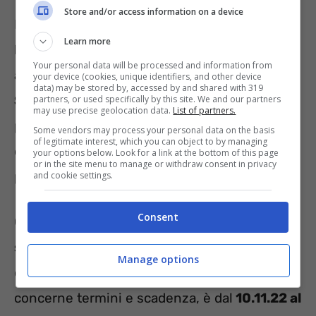
Store and/or access information on a device
Ma tornando invece
all’offerta di Poste
Learn more
Italiane sul libretto postale,
di tipologia e
Your personal data will be processed and information from
ambito diverso, desta interesse la
your device (cookies, unique identifiers, and other device
data) may be stored by, accessed by and shared with 319
Supersmart 270 giorni,
la cui durata è
partners, or used specifically by this site. We and our partners
may use precise geolocation data.
List of partners.
proprio quella indicata e permetterà un
tasso
Some vendors may process your personal data on the basis
of legitimate interest, which you can object to by managing
di
interesse
all’anno lordo,
alla
scadenza,
your options below. Look for a link at the bottom of this page
or in the site menu to manage or withdraw consent in privacy
pari al
tre per cento.
and cookie settings.
Consent
Come detto, l’offerta si può attivare
soltanto
sui libretti Smart
e si lega a coloro che
Manage options
dispongono di nuove liquidità. Per quanto
concerne termini e scadenza, è dal
10.11.22 al