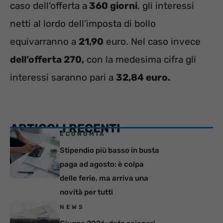
caso dell’offerta a
360 giorni
, gli interessi
netti al lordo dell’imposta di bollo
equivarranno a
21,90
euro. Nel caso invece
dell’offerta 270,
con la medesima cifra gli
interessi saranno pari a
32,84 euro.
ARTICOLI RECENTI
ECONOMIA
Stipendio più basso in busta
paga ad agosto: è colpa
delle ferie, ma arriva una
novità per tutti
NEWS