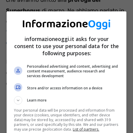
Superbonus
di marzo. Ne abbiamo parlato in
questo articolo: “
Addio ISEE: arriva il
‘quoziente familiare’ ma non su tutto,
informazioneoggi.it asks for your
colpito il Superbonus
”.
consent to use your personal data for the
following purposes:
Il
passaggio dall’ISEE al quoziente familiare
Personalised advertising and content, advertising and
content measurement, audience research and
cambierà, ovviamente, il calcolo dell’assegno
services development
e della misura in generale.
Store and/or access information on a device
Learn more
Your personal data will be processed and information from
your device (cookies, unique identifiers, and other device
data) may be stored by, accessed by and shared with 319
partners, or used specifically by this site. We and our partners
may use precise geolocation data.
List of partners.