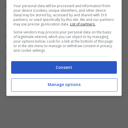
in pensione con una maggiore età anagrafica.
Your personal data will be processed and information from
your device (cookies, unique identifiers, and other device
Inoltre meno anni di lavoro rientrano nel
data) may be stored by, accessed by and shared with 319
partners, or used specifically by this site. We and our partners
may use precise geolocation data.
List of partners.
sistema retributivo, meno importante sarà
Some vendors may process your personal data on the basis
l’impatto sulla pensione. Allo stesso modo,
of legitimate interest, which you can object to by managing
your options below. Look for a link at the bottom of this page
maggiori sono i contributi versati e più lunga
or in the site menu to manage or withdraw consent in privacy
and cookie settings.
la carriera prima del 1996, più evidente sarà la
decurtazione dell’importo.
Consent
Manage options