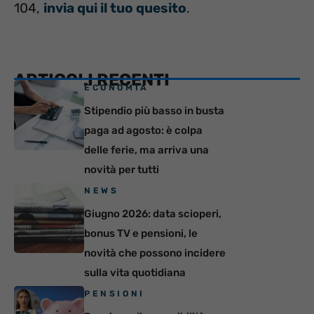
104,
invia qui il tuo quesito
.
ARTICOLI RECENTI
ECONOMIA
Stipendio più basso in busta
paga ad agosto: è colpa
delle ferie, ma arriva una
novità per tutti
NEWS
Giugno 2026: data scioperi,
bonus TV e pensioni, le
novità che possono incidere
sulla vita quotidiana
PENSIONI