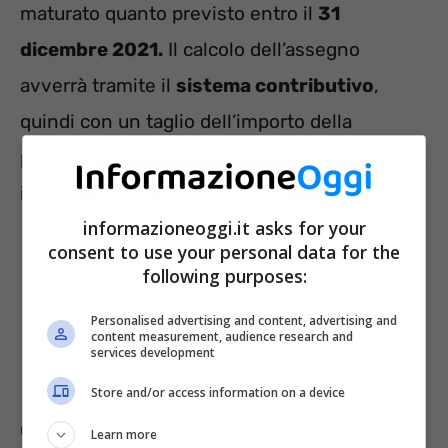
maturato quanto previsto entro il
31
dicembre 2021.
Il calcolo dell’assegno
avverrà tramite il
sistema contributivo
,
quindi con un taglio dell’importo della
pensione che può variare tra il 20% e il 30%. A
influire sono diversi fattori. Ossia:
informazioneoggi.it asks for your
consent to use your personal data for the
l’età di uscita;
following purposes:
gli anni di contributi versati prima del
Personalised advertising and content, advertising and
1996, ossia nel sistema retributivo;
content measurement, audience research and
services development
il tipo di carriera e di stipendio.
Store and/or access information on a device
Ovviamente l’assegno sarà più alto per chi va
Learn more