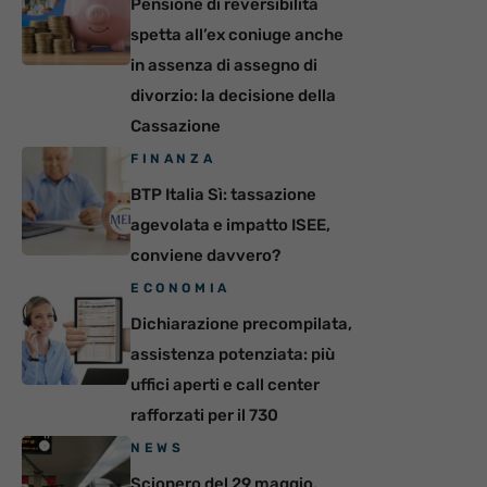
Pensione di reversibilità
spetta all’ex coniuge anche
in assenza di assegno di
divorzio: la decisione della
Cassazione
FINANZA
BTP Italia Sì: tassazione
agevolata e impatto ISEE,
conviene davvero?
ECONOMIA
Dichiarazione precompilata,
assistenza potenziata: più
uffici aperti e call center
rafforzati per il 730
NEWS
Sciopero del 29 maggio,