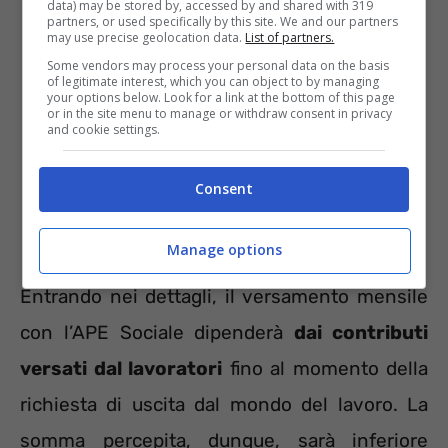
data) may be stored by, accessed by and shared with 319
partners, or used specifically by this site. We and our partners
may use precise geolocation data.
List of partners.
Some vendors may process your personal data on the basis
of legitimate interest, which you can object to by managing
your options below. Look for a link at the bottom of this page
or in the site menu to manage or withdraw consent in privacy
and cookie settings.
Consent
Manage options
Entrando nei dettagli, il versamento mensile
con l’APE Sociale dipenderà
dai contributi
versati dal lavoratori
fino al momento della
richiesta di uscita dal mondo del lavoro. La
somma percepita, dunque, sarà inferiore