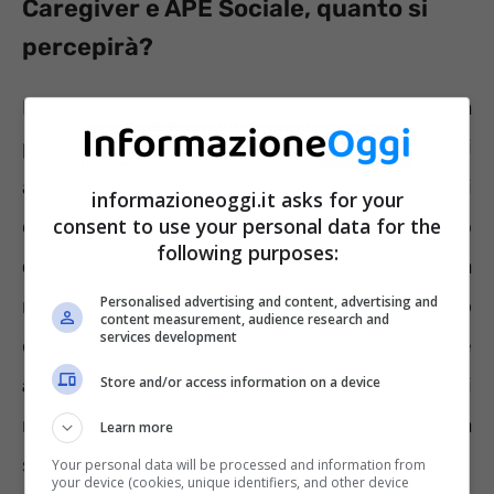
Caregiver e APE Sociale, quanto si
percepirà?
L’APE Sociale non è una vera e propria
pensione ma un’indennità di
accompagnamento alla pensione. Di
informazioneoggi.it asks for your
consent to use your personal data for the
conseguenza il valore
non sarà lo stesso
following purposes:
della pensione di vecchiaia
. Secondo la
Personalised advertising and content, advertising and
normativa, innanzitutto, l’importo
content measurement, audience research and
services development
dell’indennità non potrà mai essere superiore
Store and/or access information on a device
a 1.500 euro.
Solamente alla maturazione dei
requisiti di accesso alla pensione di vecchiaia
Learn more
si potrà ottenere il “vero” importo spettante.
Your personal data will be processed and information from
your device (cookies, unique identifiers, and other device