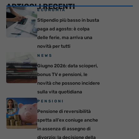
ARTICOLI RECENTI
ECONOMIA
Stipendio più basso in busta
paga ad agosto: è colpa
delle ferie, ma arriva una
novità per tutti
NEWS
Giugno 2026: data scioperi,
bonus TV e pensioni, le
novità che possono incidere
sulla vita quotidiana
PENSIONI
Pensione di reversibilità
spetta all’ex coniuge anche
in assenza di assegno di
divorzio: la decisione della